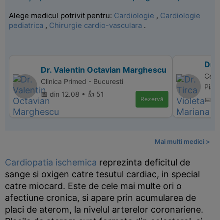
Alege medicul potrivit pentru:
Cardiologie
,
Cardiologie
pediatrica
,
Chirurgie cardio-vasculara
.
Dr. 
Dr. Valentin Octavian Marghescu
Cent
Clinica Primed - Bucuresti
Piat
📅 din 12.08 • 👍 51
Rezervă
📅 d
Mai multi medici >
Cardiopatia ischemica
reprezinta deficitul de
sange si oxigen catre tesutul cardiac, in special
catre miocard. Este de cele mai multe ori o
afectiune cronica, si apare prin acumularea de
placi de aterom, la nivelul arterelor coronariene.