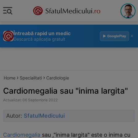
Întreabă rapid un medic
×
▶ GooglePlay
Descarcă aplicația gratuit
›
›
Home
Specialitati
Cardiologie
Cardiomegalia sau "inima largita"
Actualizat: 06 Septembrie 2022
Autor:
SfatulMedicului
Cardiomegalia
sau ,"inima largita" este o inima cu