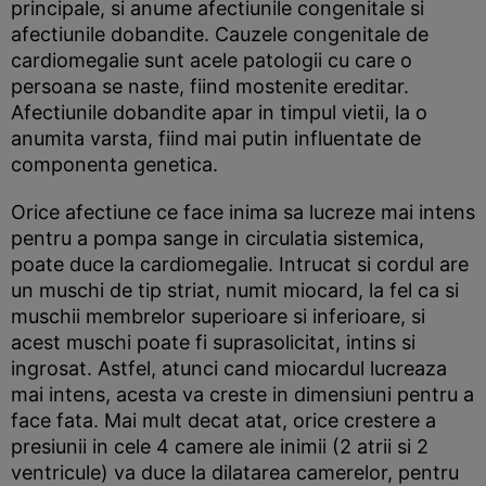
principale, si anume afectiunile congenitale si
afectiunile dobandite. Cauzele congenitale de
cardiomegalie sunt acele patologii cu care o
persoana se naste, fiind mostenite ereditar.
Afectiunile dobandite apar in timpul vietii, la o
anumita varsta, fiind mai putin influentate de
componenta genetica.
Orice afectiune ce face inima sa lucreze mai intens
pentru a pompa sange in circulatia sistemica,
poate duce la cardiomegalie. Intrucat si cordul are
un muschi de tip striat, numit miocard, la fel ca si
muschii membrelor superioare si inferioare, si
acest muschi poate fi suprasolicitat, intins si
ingrosat. Astfel, atunci cand miocardul lucreaza
mai intens, acesta va creste in dimensiuni pentru a
face fata. Mai mult decat atat, orice crestere a
presiunii in cele 4 camere ale inimii (2 atrii si 2
ventricule) va duce la dilatarea camerelor, pentru