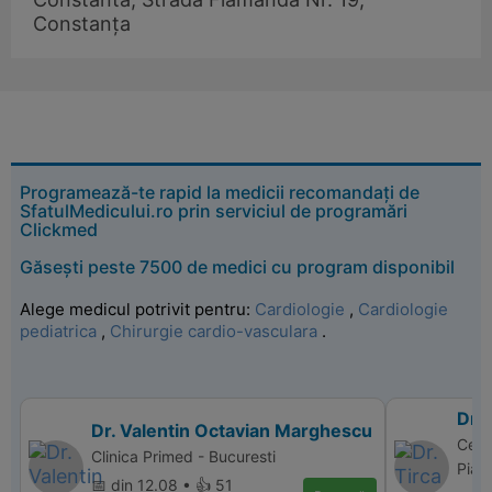
Constanța
Programează-te rapid la medicii recomandați de
SfatulMedicului.ro prin serviciul de programări
Clickmed
Găsești peste 7500 de medici cu program disponibil
Alege medicul potrivit pentru:
Cardiologie
,
Cardiologie
pediatrica
,
Chirurgie cardio-vasculara
.
Dr. 
Dr. Valentin Octavian Marghescu
Cent
Clinica Primed - Bucuresti
Piat
📅 din 12.08 • 👍 51