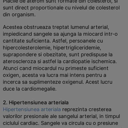
Placile de aterom sunt formate din colesterol, si
sunt direct proportionale cu nivelul de colesterol
din organism.
Acestea obstrueaza treptat lumenul arterial,
impiedicand sangele sa ajunga la miocard intr-o
cantitate suficienta. Astfel, persoanele cu
hipercolesterolemie, hipertrigliceridemie,
suprapondere si obezitate, sunt predispuse la
ateroscleroza si astfel la cardiopatie ischemica.
Atunci cand miocardul nu primeste suficient
oxigen, acesta va lucra mai intens pentru a
incerca sa suplimenteze oxigenul. Acest lucru
duce la cardiomegalie.
2. Hipertensiunea arteriala
Hipertensiunea arteriala
reprezinta cresterea
valorilor presionale ale sangelui arterial, in timpul
ciclului cardiac. Sangele va circula cu o presiune