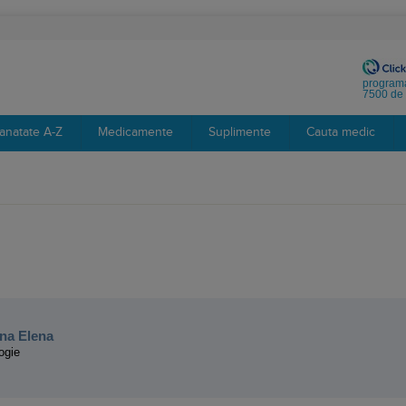
programa
7500 de 
anatate A-Z
Medicamente
Suplimente
Cauta medic
:
na Elena
ogie