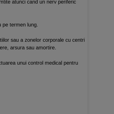
ite atunci cand un nerv periferic
u pe termen lung.
ilor sau a zonelor corporale cu centri
ere, arsura sau amortire.
ctuarea unui control medical pentru