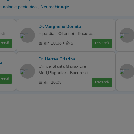
urologie pediatrica
,
Neurochirurgie
.
Dr. Vanghelie Doinita
sti
Hiperdia - Oltenitei - Bucuresti
📅 din 10.08 • 👍 5
zervă
Rezervă
Dr. Hertea Cristina
a
Clinica Sfanta Maria- Life
Med,Plugarilor - Bucuresti
zervă
📅 din 20.08
Rezervă