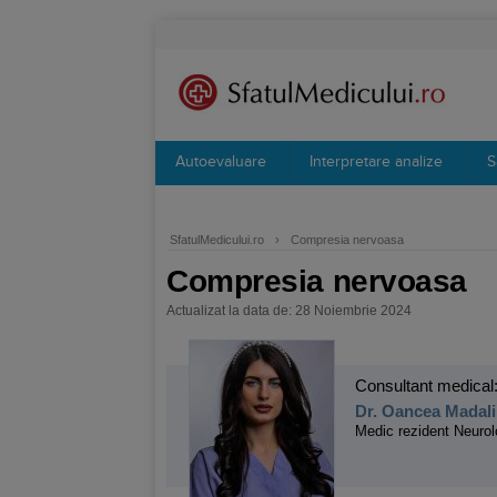
Autoevaluare
Interpretare analize
S
SfatulMedicului.ro
›
Compresia nervoasa
Compresia nervoasa
Actualizat la data de: 28 Noiembrie 2024
Consultant medical
Dr. Oancea Madali
Medic rezident Neurol