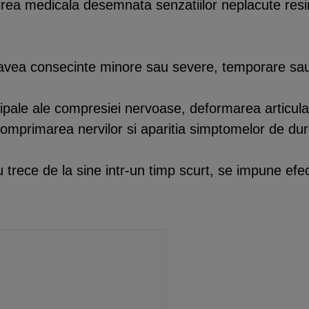
a medicala desemnata senzatiilor neplacute resimt
 avea consecinte minore sau severe, temporare sa
pale ale compresiei nervoase, deformarea articulati
omprimarea nervilor si aparitia simptomelor de dur
u trece de la sine intr-un timp scurt, se impune efe