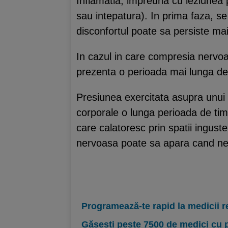
Inflamatia, impreuna cu leziunea 
sau intepatura). In prima faza, se
disconfortul poate sa persiste ma
In cazul in care compresia nervoa
prezenta o perioada mai lunga de 
Presiunea exercitata asupra unui ne
corporale o lunga perioada de timp
care calatoresc prin spatii ingust
nervoasa poate sa apara cand nerv
Programează-te rapid la medicii r
Găsești peste 7500 de medici cu 