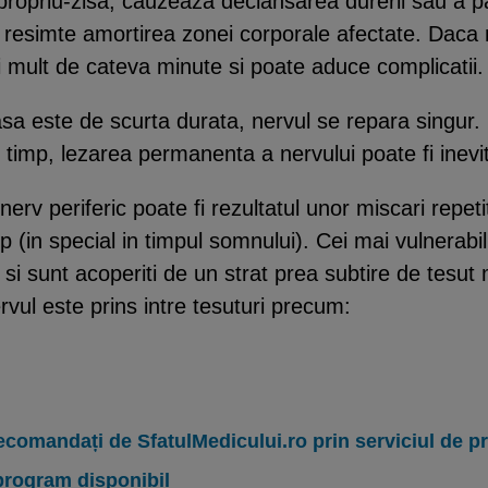
propriu-zisa, cauzeaza declansarea durerii sau a pa
 resimte amortirea zonei corporale afectate. Daca n
i mult de cateva minute si poate aduce complicatii.
sa este de scurta durata, nervul se repara singur.
timp, lezarea permanenta a nervului poate fi inevit
rv periferic poate fi rezultatul unor miscari repetit
 (in special in timpul somnului). Cei mai vulnerabili
e si sunt acoperiti de un strat prea subtire de tesut
ul este prins intre tesuturi precum:
ecomandați de SfatulMedicului.ro prin serviciul de 
program disponibil