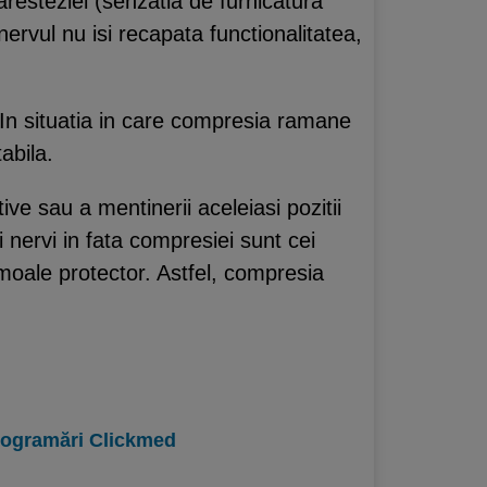
resteziei (senzatia de furnicatura
ervul nu isi recapata functionalitatea,
 In situatia in care compresia ramane
abila.
ive sau a mentinerii aceleiasi pozitii
 nervi in fata compresiei sunt cei
 moale protector. Astfel, compresia
programări Clickmed