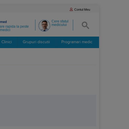
Contul Meu
Cere sfatul
medicului
re rapida la peste
medici
Clinici
Grupuri discutii
Programari medic