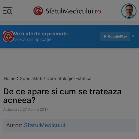
Vezi oferte și promoții
×
▶ GooglePlay
Direct din aplicație
›
›
Home
Specialitati
Dermatologie-Estetica
De ce apare si cum se trateaza
acneea?
Actualizat: 27 Aprilie 2017
Autor:
SfatulMedicului