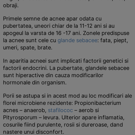
obraji.
Primele semne de acnee apar odata cu
pubertatea, uneori chiar de la 11-12 ani si au
apogeul la varsta de 16 -17 ani. Zonele predispuse
la acnee sunt cele cu
glande sebacee
: fata, piept,
umeri, spate, brate.
In aparitia acneei sunt implicati factorii genetici si
factorii endocrini. La pubertate, glandele sebacee
sunt hiperactive din cauza modificarilor
hormonale din organism.
Porii se astupa si in acest mod au loc modificari ale
florei microbiene rezidente: Propionibacterium
acnes – anaerob,
stafilococ
– aerob si
Pityrosporum – levura. Ulterior apare inflamatia,
cosurile fiind purulente, rosii si dureroase, dand
nastere unui disconfort.