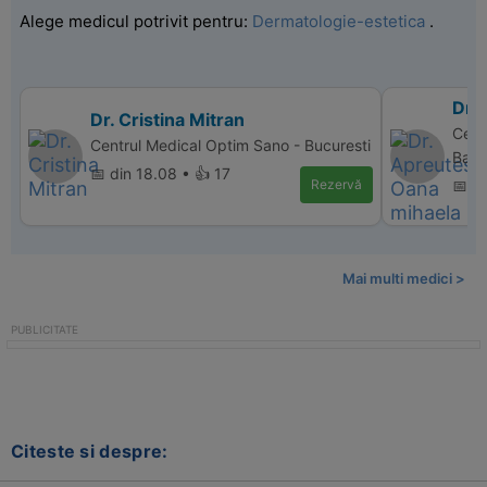
Alege medicul potrivit pentru:
Dermatologie-estetica
.
Dr.
Dr. Cristina Mitran
Cent
Centrul Medical Optim Sano - Bucuresti
Bac
📅 din 18.08 • 👍 17
Rezervă
📅 d
Mai multi medici >
Citeste si despre: