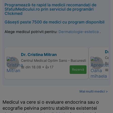
Programează-te rapid la medicii recomandați de
SfatulMedicului.ro prin serviciul de programări
Clickmed
Găsești peste 7500 de medici cu program disponibil
Alege medicul potrivit pentru:
Dermatologie-estetica
.
Dr.
Dr. Cristina Mitran
Cent
Centrul Medical Optim Sano - Bucuresti
Bac
📅 din 18.08 • 👍 17
Rezervă
📅 d
Mai multi medici >
Medicul va cere si o evaluare endocrina sau o
ecografie pelvina pentru stabilirea existentei