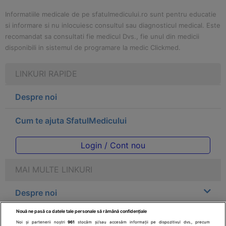
Informatiile medicale de pe sfatulmedicului.ro sunt pentru educatie
si informare si nu inlocuiesc consultul sau diagnosticul medical. Este
recomandat sa consultati fie medicul Dvs., fie unul din medicii
disponibili in sistemul de programare la medic Clickmed.
LINKURI RAPIDE
Despre noi
Cum te ajuta SfatulMedicului
Login / Cont nou
MAI MULTE LINKURI
Despre noi
Nouă ne pasă ca datele tale personale să rămână confidențiale
Legal
Noi și partenerii noștri
961
stocăm și/sau accesăm informații pe dispozitivul dvs., precum