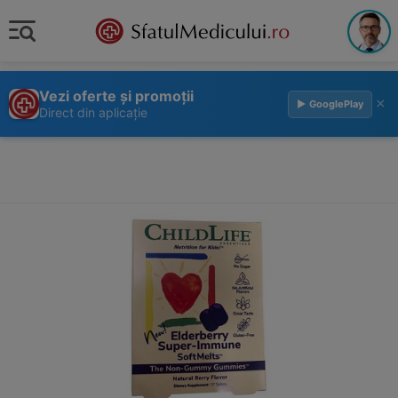
Vezi oferte și promoții
×
▶ GooglePlay
Direct din aplicație