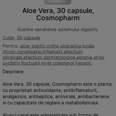
Aloe Vera, 30 capsule,
Cosmopharm
Sustine sanatatea sistemului digestiv.
Cutie, 30 capsule
Pentru:
ulcer peptic
,
colita ulcerativa
,
boala
chron
,
constipatie
,
inflamatii
,
afectiuni
gingivale
,
afectiuni dermatologice
,
astenie
,
stres
oxidativ
,
fluctuatii nivel colesterol hepatic
Descriere
Aloe Vera, 30 capsule, Cosmopharm este o planta
cu proprietati antioxidante, antiinflamatorii,
analgezice, antiseptice, antivirale, antibacteriene
si cu capacitate de reglare a metabolismului.
Atunci cand este administrata sub forma de