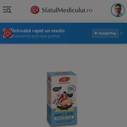
Întreabă rapid un medic
×
▶ GooglePlay
Descarcă aplicația gratuit