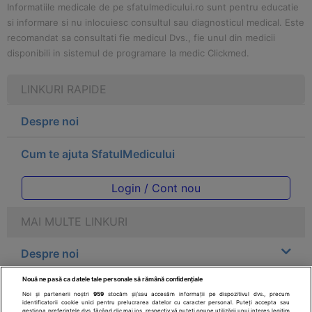
Informatiile medicale de pe sfatulmedicului.ro sunt pentru educatie
si informare si nu inlocuiesc consultul sau diagnosticul medical. Este
recomandat sa consultati fie medicul Dvs., fie unul din medicii
disponibili in sistemul de programare la medic Clickmed.
LINKURI RAPIDE
Despre noi
Cum te ajuta SfatulMedicului
Login / Cont nou
MAI MULTE LINKURI
Despre noi
Nouă ne pasă ca datele tale personale să rămână confidențiale
Legal
Noi și partenerii noștri
959
stocăm și/sau accesăm informații pe dispozitivul dvs., precum
identificatorii cookie unici pentru prelucrarea datelor cu caracter personal. Puteți accepta sau
gestiona preferințele dvs. făcând clic mai jos, respectiv vă puteți opune utilizării unui interes legitim