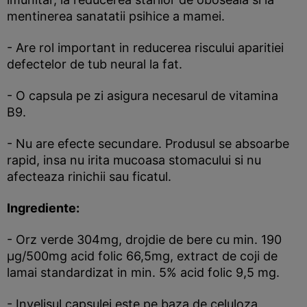
mentinerea sanatatii psihice a mamei.
- Are rol important in reducerea riscului aparitiei
defectelor de tub neural la fat.
- O capsula pe zi asigura necesarul de vitamina
B9.
- Nu are efecte secundare. Produsul se absoarbe
rapid, insa nu irita mucoasa stomacului si nu
afecteaza rinichii sau ficatul.
Ingrediente:
- Orz verde 304mg, drojdie de bere cu min. 190
µg/500mg acid folic 66,5mg, extract de coji de
lamai standardizat in min. 5% acid folic 9,5 mg.
- Invelisul capsulei este pe baza de celuloza