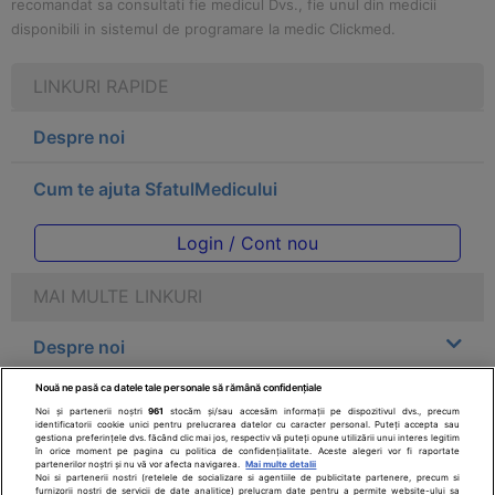
recomandat sa consultati fie medicul Dvs., fie unul din medicii
disponibili in sistemul de programare la medic Clickmed.
LINKURI RAPIDE
Despre noi
Cum te ajuta SfatulMedicului
Login / Cont nou
MAI MULTE LINKURI
Despre noi
Nouă ne pasă ca datele tale personale să rămână confidențiale
Legal
Noi și partenerii noștri
961
stocăm și/sau accesăm informații pe dispozitivul dvs., precum
identificatorii cookie unici pentru prelucrarea datelor cu caracter personal. Puteți accepta sau
gestiona preferințele dvs. făcând clic mai jos, respectiv vă puteți opune utilizării unui interes legitim
Drepturile consumatorului
în orice moment pe pagina cu politica de confidențialitate. Aceste alegeri vor fi raportate
partenerilor noștri și nu vă vor afecta navigarea.
Mai multe detalii
Noi si partenerii nostri (retelele de socializare si agentiile de publicitate partenere, precum si
furnizorii nostri de servicii de date analitice) prelucram date pentru a permite website-ului sa