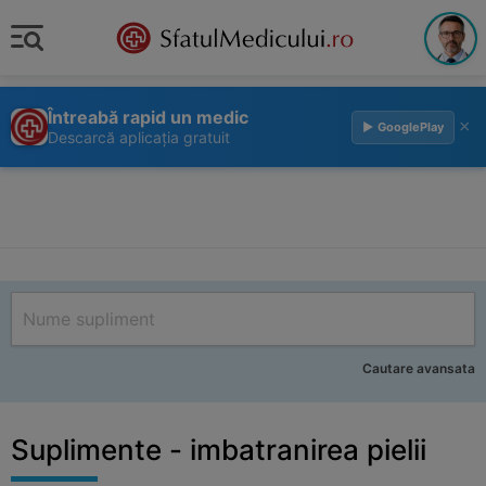
Întreabă rapid un medic
×
▶ GooglePlay
Descarcă aplicația gratuit
Cautare avansata
Suplimente - imbatranirea pielii