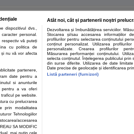
retare analize
Specialitati medicale
Boli si afectiuni
Calculatoare
dențiale
Atât noi, cât și partenerii noștri preluc
 dispozitivul dvs.,
lte informatii despre sanatate disponibile pe sfatulmedicului.ro au scop informativ si 
Dezvoltarea și îmbunătățirea serviciilor. Măs
u caracter personal.
Stocarea și/sau accesarea informațiilor de
r si analizelor medicale. Va sfatuim, ca pe langa informatia primita pe sfatulmedicului.
profilurilor pentru selectarea conținutului pers
 in sistemul de programari la medic Clickmed.
 respectiv vă puteți
conținut personalizat. Utilizarea profilurilor
ina cu politica de
personalizate. Crearea profilurilor pentr
i și nu vă vor afecta
Măsurarea performanței conținutului. Utiliz
Drepturile consumatorului
Parteneri
Pen
selecta conținutul. Înțelegerea publicului prin 
din surse diferite. Utilizarea de date limitat
Protectia consumatorilor -
Inscriere clinica
Clin
Date precise de geolocație și identificarea prin
ANPC
Creaza cont medic
Cau
ublicitate partenere,
Listă parteneri (furnizori)
Solutionarea Alternativa a
Int
ucram date pentru a
Litigiilor
Vid
nutul si anunturile
Parte din Grupul
ie
Info consumator: 0800.080.999
Cli
., pentru a va oferi
Formulare europene - CNAS
med
 traficul pe website.
Ministerul Sanatatii - ANMDM
atura cu prelucrarea
te prin modalitatea
uturor Tehnologiilor
26
a stocarea/accesarea
pe “VREAU SA MODIFIC
995/2018, cu sediul in Bucuresti, Bulevardul Pierre de Coubertin, Office Buildin
ual, mai putin cele