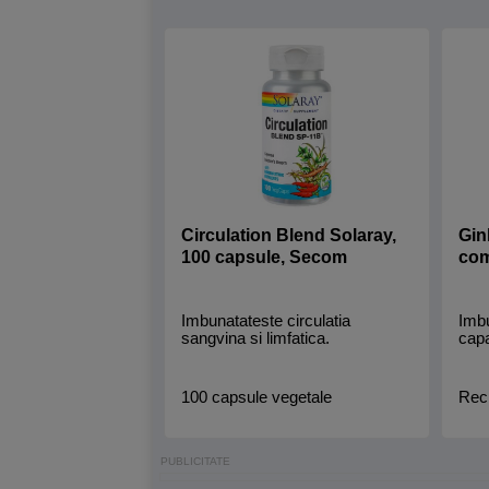
Circulation Blend Solaray,
Gin
100 capsule, Secom
com
Imbunatateste circulatia
Imb
sangvina si limfatica.
capa
100 capsule vegetale
Reci