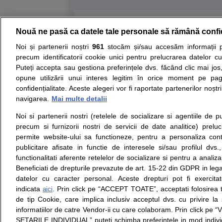
Resurse:
Autoevaluare simptome
Interp
Nouă ne pasă ca datele tale personale să rămână confi
Noi și partenerii noștri
961
stocăm și/sau accesăm informații pe
Opiniile avizate ale medicilor, sfaturile si orice a
precum identificatorii cookie unici pentru prelucrarea datelor c
si nici diagnosticul stabilit in urma investigatiilo
pe care ii punem la dispozitie pentru programare
Puteți accepta sau gestiona preferințele dvs. făcând clic mai jos,
opune utilizării unui interes legitim în orice moment pe pag
confidențialitate. Aceste alegeri vor fi raportate partenerilor noștr
Despre noi
Legal
navigarea.
Mai multe detalii
Despre noi
Termeni si conditii
Contact
Politica de
Noi si partenerii nostri (retelele de socializare si agentiile de p
Intrebari frecvente
confidentialitate
precum si furnizorii nostri de servicii de date analitice) prel
Consultanti
Politica de cookie
permite website-ului sa functioneze, pentru a personaliza conti
medicali
Modifica Setarile Cook
publicitare afisate in functie de interesele si/sau profilul dvs
functionalitati aferente retelelor de socializare si pentru a analiza
Beneficiati de drepturile prevazute de art. 15-22 din GDPR in leg
datelor cu caracter personal. Aceste drepturi pot fi exercita
indicata
. Prin click pe “ACCEPT TOATE”, acceptati folosirea t
© Copyright © 2005 - 20
aici
de tip Cookie, care implica inclusiv acceptul dvs. cu privire l
informatiilor de catre Vendor-ii cu care colaboram. Prin click 
SFATUL MEDICULUI.ro S.A, CUI: RO 38847631, J40/1
SETARILE INDIVIDUAL” puteti schimba preferintele in mod individ