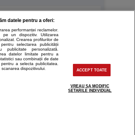
Stiri medicale
răm datele pentru a oferi:
educational. Ele nu pot substitui consultul medical direct
urarea performanței reclamelor.
 pe un dispozitiv. Utilizarea
ro sa consultati fie medicul Dvs., fie unul dintre medicii
onalizat. Crearea profilurilor de
 pentru selectarea publicității
u publicitate personalizată.
area datelor limitate pentru a
tru pacient
statistici sau combinații de date
e pentru a selecta publicitatea.
ici si cabinete
 scanarea dispozitivului.
ACCEPT TOATE
ta medic
reaba un medic
support@sfatulmedicului.ro
eoConsult
0374 109 268
VREAU SA MODIFIC
ckmed - programari
SETARILE INDIVIDUAL
ic
g, Spatiul E6-11, etaj 6, sector 2, cod 021901