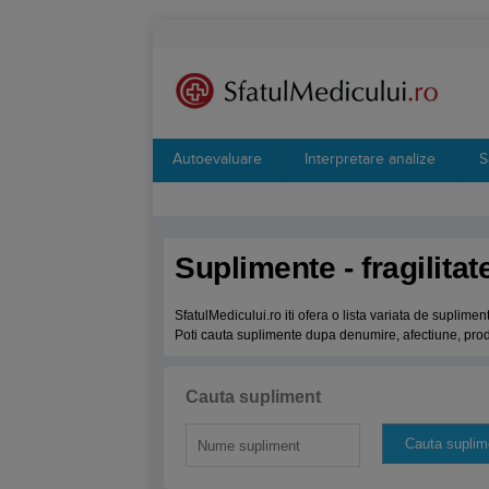
Autoevaluare
Interpretare analize
S
Suplimente - fragilita
SfatulMedicului.ro iti ofera o lista variata de suplimen
Poti cauta suplimente dupa denumire, afectiune, produ
Cauta supliment