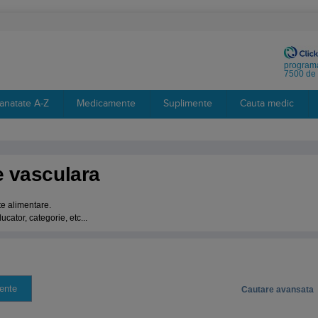
programa
7500 de 
anatate A-Z
Medicamente
Suplimente
Cauta medic
te vasculara
te alimentare.
cator, categorie, etc...
Cautare avansata