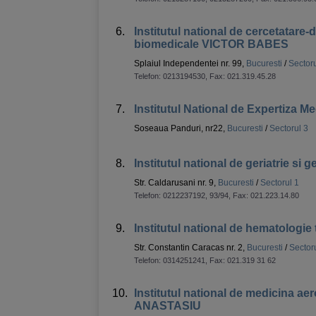
6.
Institutul national de cercetatare-d
biomedicale VICTOR BABES
Splaiul Independentei nr. 99,
Bucuresti
/
Sectoru
Telefon:
0213194530
, Fax:
021.319.45.28
7.
Institutul National de Expertiza M
Soseaua Panduri, nr22,
Bucuresti
/
Sectorul 3
8.
Institutul national de geriatrie 
Str. Caldarusani nr. 9,
Bucuresti
/
Sectorul 1
Telefon:
0212237192, 93/94
, Fax:
021.223.14.80
9.
Institutul national de hematologie
Str. Constantin Caracas nr. 2,
Bucuresti
/
Sector
Telefon:
0314251241
, Fax:
021.319 31 62
10.
Institutul national de medicina aer
ANASTASIU