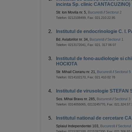
incinta Sp. clinic CANTACUZINO)
Str. Ion Movila nr. 5,
Bucuresti
/
Sectorul 2
Telefon:
0212108499
, Fax:
021.210.22.95
2.
Institutul de endocrinologie C. I
Bd. Aviatorilor nr. 34,
Bucuresti
/
Sectorul 1
Telefon:
0213172041
, Fax:
021. 317 06 07
3.
Institutul de fono-audiologie si chi
HOCIOTA
Str. Mihail Cioranu nr. 21,
Bucuresti
/
Sectorul 5
Telefon:
0214102170
, Fax:
021 410 02 78
4.
Institutul de virusologie STEFAN
Sos. Mihai Bravu nr. 285,
Bucuresti
/
Sectorul 3
Telefon:
0314055065, 0213245770
, Fax:
021.324.57.
5.
Institutul national de cercetare 
Splaiul Independentei 103,
Bucuresti
/
Sectorul
Telefon:
0215287100, 0215287200
, Fax:
021.306.93.