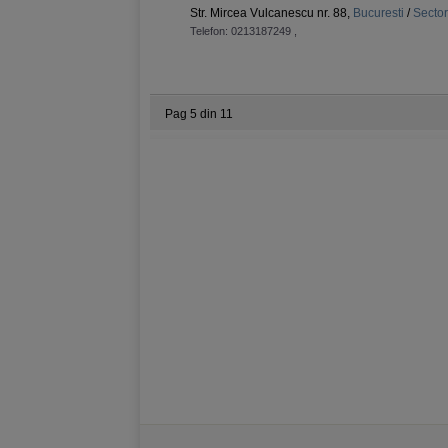
Str. Mircea Vulcanescu nr. 88,
Bucuresti
/
Sector
Telefon:
0213187249
,
Pag 5 din 11