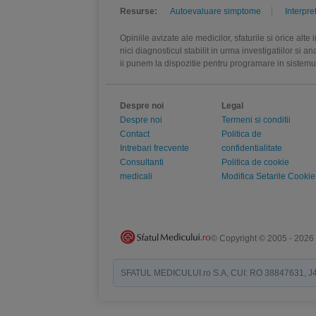
Resurse:
Autoevaluare simptome
Interpre
Opiniile avizate ale medicilor, sfaturile si orice alt
nici diagnosticul stabilit in urma investigatiilor si 
ii punem la dispozitie pentru programare in sistem
Despre noi
Legal
Despre noi
Termeni si conditii
Contact
Politica de
Intrebari frecvente
confidentialitate
Consultanti
Politica de cookie
medicali
Modifica Setarile Cookie
© Copyright © 2005 - 2026
SFATUL MEDICULUI.ro S.A, CUI: RO 38847631, J40/19