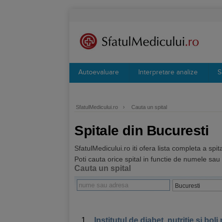
Autoevaluare
Interpretare analize
S
SfatulMedicului.ro
›
Cauta un spital
Spitale din Bucuresti
SfatulMedicului.ro iti ofera lista completa a spi
Poti cauta orice spital in functie de numele sau
Cauta un spital
1.
Institutul de diabet, nutritie si bo