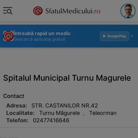
Întreabă rapid un medic
×
▶ GooglePlay
Descarcă aplicația gratuit
Spitalul Municipal Turnu Magurele
Contact
Adresa:
STR. CASTANILOR NR.42
Localitate:
Turnu Măgurele
,
Teleorman
Telefon:
02477416646