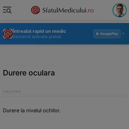
Întreabă rapid un medic
×
▶ GooglePlay
Descarcă aplicația gratuit
Durere oculara
Durere la nivelul ochilor.