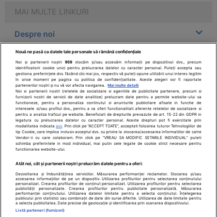
MAI MULTE LINKURI
Despre noi
Nouă ne pasă ca datele tale personale să rămână confidențiale
Legal
Noi și partenerii noștri
959
stocăm și/sau accesăm informații pe dispozitivul dvs., precum
identificatorii cookie unici pentru prelucrarea datelor cu caracter personal. Puteți accepta sau
gestiona preferințele dvs. făcând clic mai jos, respectiv vă puteți opune utilizării unui interes legitim
Drepturile consumatorului
în orice moment pe pagina cu politica de confidențialitate. Aceste alegeri vor fi raportate
partenerilor noștri și nu vă vor afecta navigarea.
Mai multe detalii
Noi si partenerii nostri (retelele de socializare si agentiile de publicitate partenere, precum si
furnizorii nostri de servicii de date analitice) prelucram date pentru a permite website-ului sa
Parteneri
functioneze, pentru a personaliza continutul si anunturile publicitare afisate in functie de
interesele si/sau profilul dvs., pentru a va oferi functionalitati aferente retelelor de socializare si
pentru a analiza traficul pe website. Beneficiati de drepturile prevazute de art. 15-22 din GDPR in
legatura cu prelucrarea datelor cu caracter personal. Aceste drepturi pot fi exercitate prin
Pentru pacient
modalitatea indicata
aici
. Prin click pe “ACCEPT TOATE”, acceptati folosirea tuturor Tehnologiilor de
tip Cookie, care implica inclusiv acceptul dvs. cu privire la stocarea/accesarea informatiilor de catre
Vendor-ii cu care colaboram. Prin click pe “VREAU SA MODIFIC SETARILE INDIVIDUAL” puteti
schimba preferintele in mod individual, mai putin cele legate de cookie strict necesare pentru
functionarea website-ului.
Atât noi, cât și partenerii noștri prelucrăm datele pentru a oferi:
Dezvoltarea și îmbunătățirea serviciilor. Măsurarea performanței reclamelor. Stocarea și/sau
accesarea informațiilor de pe un dispozitiv. Utilizarea profilurilor pentru selectarea conținutului
personalizat. Crearea profilurilor de conținut personalizat. Utilizarea profilurilor pentru selectarea
SfatulMedicului.ro - Copyright ©2026
publicității personalizate. Crearea profilurilor pentru publicitate personalizată. Măsurarea
performanței conținutului. Utilizarea datelor limitate pentru a selecta conținutul. Înțelegerea
publicului prin statistici sau combinații de date din surse diferite. Utilizarea de date limitate pentru
a selecta publicitatea. Date precise de geolocație și identificarea prin scanarea dispozitivului.
SFATUL MEDICULUI.ro S.A, CUI: RO 38847631, J40/1995/2018,
Listă parteneri (furnizori)
cu sediul in Bucuresti, Bulevardul Pierre de Coubertin, Office