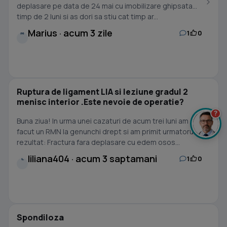
deplasare pe data de 24 mai cu imobilizare ghipsata
timp de 2 luni si as dori sa stiu cat timp ar...
Marius · acum 3 zile
1
0
M
Ruptura de ligament LIA si leziune gradul 2
menisc interior .Este nevoie de operatie?
?
Buna ziua! In urma unei cazaturi de acum trei luni am
facut un RMN la genunchi drept si am primit urmatorul
rezultat: Fractura fara deplasare cu edem osos...
liliana404 · acum 3 saptamani
1
0
L
Spondiloza