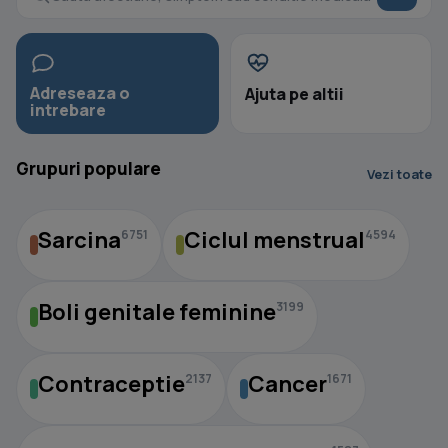
Adreseaza o
Ajuta pe altii
intrebare
Grupuri populare
Vezi toate
Sarcina
Ciclul menstrual
6751
4594
Boli genitale feminine
3199
Contraceptie
Cancer
2137
1671