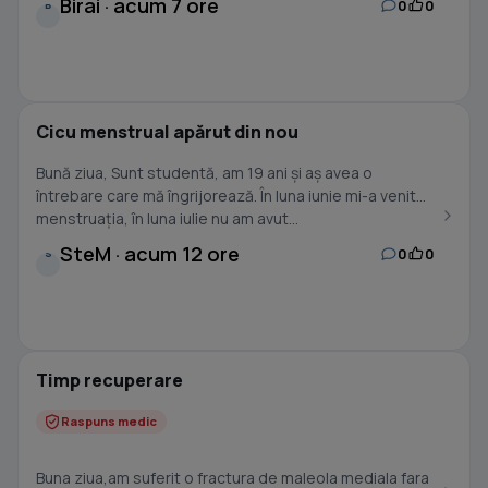
Birai · acum 7 ore
0
0
B
Cicu menstrual apărut din nou
Bună ziua, Sunt studentă, am 19 ani și aș avea o
întrebare care mă îngrijorează. În luna iunie mi-a venit
menstruația, în luna iulie nu am avut...
SteM · acum 12 ore
0
0
S
Timp recuperare
Raspuns medic
Buna ziua,am suferit o fractura de maleola mediala fara