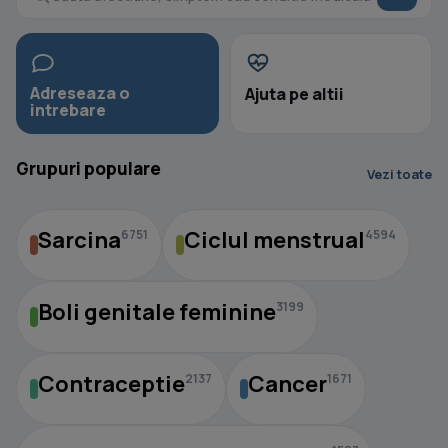
Adreseaza o
Ajuta pe altii
intrebare
Grupuri populare
Vezi toate
Sarcina
Ciclul menstrual
6751
4594
Boli genitale feminine
3199
Contraceptie
Cancer
2137
1671