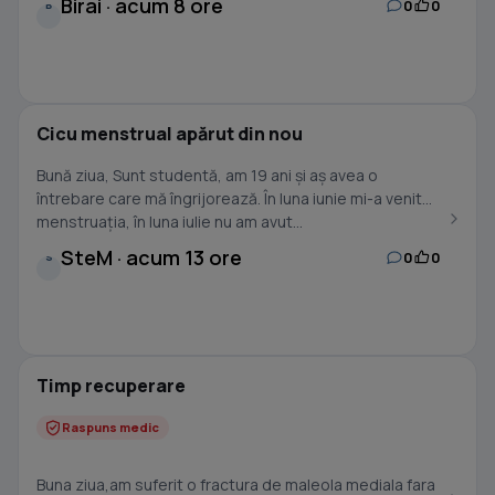
Birai · acum 8 ore
0
0
B
Cicu menstrual apărut din nou
Bună ziua, Sunt studentă, am 19 ani și aș avea o
întrebare care mă îngrijorează. În luna iunie mi-a venit
menstruația, în luna iulie nu am avut...
SteM · acum 13 ore
0
0
S
Timp recuperare
Raspuns medic
Buna ziua,am suferit o fractura de maleola mediala fara