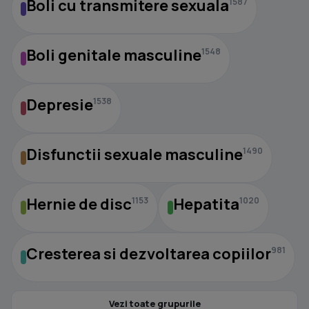
Boli cu transmitere sexuala
1587
Boli genitale masculine
1548
Depresie
1538
Disfunctii sexuale masculine
1490
Hernie de disc
Hepatita
1153
1020
Cresterea si dezvoltarea copiilor
981
Vezi toate grupurile