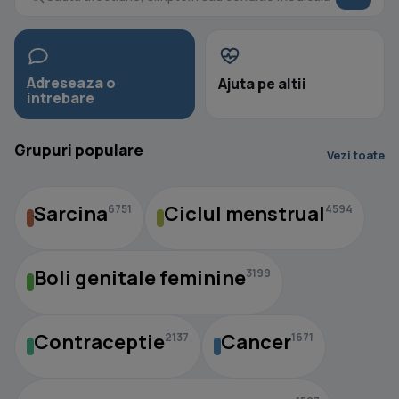
Adreseaza o
Ajuta pe altii
intrebare
Grupuri populare
Vezi toate
Sarcina
Ciclul menstrual
6751
4594
Boli genitale feminine
3199
Contraceptie
Cancer
2137
1671