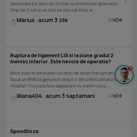
deplasare pe data de 24 mai cu imobilizare ghipsata
timp de 2 luni si as dori sa stiu cat timp ar...
Marius · acum 3 zile
1
0
M
Ruptura de ligament LIA si leziune gradul 2
menisc interior .Este nevoie de operatie?
?
Buna ziua! In urma unei cazaturi de acum trei luni am
facut un RMN la genunchi drept si am primit urmatorul
rezultat: Fractura fara deplasare cu edem osos...
liliana404 · acum 3 saptamani
1
0
L
Spondiloza