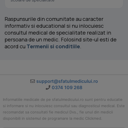
Raspunsurile din comunitate au caracter
informativ si educational si nu inlocuiesc
consultul medical de specialitate realizat in
persoana de un medic. Folosind site-ul esti de
acord cu
Termenii si conditiile
.
support@sfatulmedicului.ro
0374 109 268
Informatiile medicale de pe sfatulmedicului.ro sunt pentru educatie
si informare si nu inlocuiesc consultul sau diagnosticul medical. Este
recomandat sa consultati fie medicul Dvs., fie unul din medicii
disponibili in sistemul de programare la medic Clickmed.