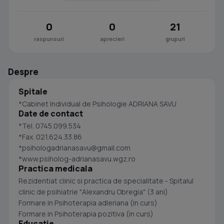
0
0
21
raspunsuri
aprecieri
grupuri
Despre
Spitale
*Cabinet Individual de Psihologie ADRIANA SAVU
Date de contact
*Tel. 0745.099.534
*Fax. 021.624.33.86
*
psihologadrianasavu@gmail.com
*www.psiholog-adrianasavu.wgz.ro
Practica medicala
Rezidentiat clinic si practica de specialitate - Spitalul
clinic de psihiatrie "Alexandru Obregia" (3 ani)
Formare in Psihoterapia adleriana (in curs)
Formare in Psihoterapia pozitiva (in curs)
Educatie