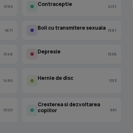
Contraceptie
3199
2137
Boli cu transmitere sexuala
1671
1587
Depresie
1548
1538
Hernie de disc
1490
1153
Cresterea si dezvoltarea
copiilor
1020
981