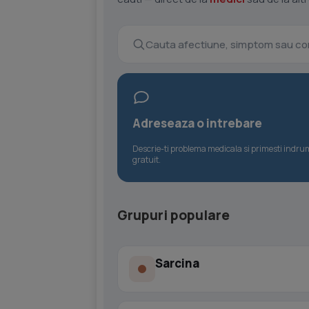
Adreseaza o intrebare
Descrie-ti problema medicala si primesti indr
gratuit.
Grupuri populare
Sarcina