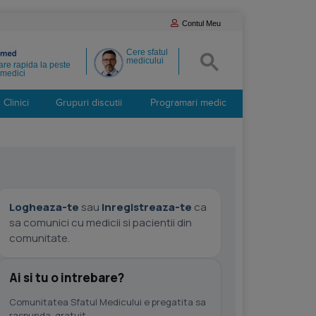
Contul Meu
Cere sfatul
medicului
re rapida la peste
medici
Clinici
Grupuri discutii
Programari medic
Logheaza-te
sau
inregistreaza-te
ca
sa comunici cu medicii si pacientii din
comunitate.
Ai si tu o intrebare?
Comunitatea Sfatul Medicului e pregatita sa
raspunda, gratuit.