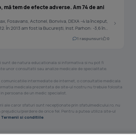
 mă tem de efecte adverse. Am 74 de ani
x, Fosavans, Actonel, Bonviva, DEXA -4 la început,
apoi -3,8, -3,7, -3,8, -3,7, -3,8, -4,1 în 2012. În 2013 am fost la București, Inst. Parhon: -3,6 în...
1 raspunsuri
0
i sunt de natura educationala si informativa si nu pot fi
ilate unor consultatii sau analize medicale de specialitate.
 comunicatiile intermediate de internet, o consultatie medicala
formatia medicala prezentata de site-ul nostru nu trebuie folosita
 in persoana de un medic specialist.
ii ale caror sfaturi sunt recepţionate prin sfatulmedicului.ro, nu
 prejudiciu/pierdere de orice fel. Pentru a putea utiliza site-ul
u
Termenii si conditiile
.