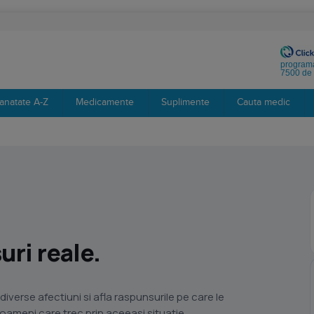
programa
7500 de 
anatate A-Z
Medicamente
Suplimente
Cauta medic
ri reale.
diverse afectiuni si afla raspunsurile pe care le
i oameni care trec prin aceeasi situatie.