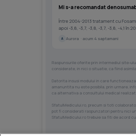
Mi s-a recomandat denosumab,
Între 2004-2013 tratament cu Fosama
Aurora · acum 4 saptamani
A
Raspunsurile oferite prin intermediul site-ulu
considerate, in nici o situatie, ca fiind asim
Datorita insusi modului in care functioneaza
amanuntita nu este posibila, prin urmare, in
ca alternativa a consultului medical realizat
SfatulMedicului.ro, precum si toti colaborator
pot fi considerati raspunzatori pentru nici un
SfatulMedicului.ro trebuie sa fiti de acord c