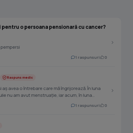
 pentru o persoana pensionară cu cancer?
 pempersi
1 raspunsuri
0
Raspuns medic
i aș avea o întrebare care mă îngrijorează. În luna
iulie nu am avut menstruație, iar acum, în luna
1 raspunsuri
0