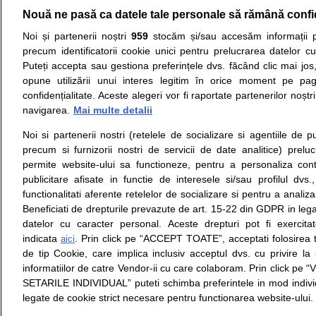
Nouă ne pasă ca datele tale personale să rămână confi
Resurse:
Autoevaluare simptome
Interpre
Noi și partenerii noștri
959
stocăm și/sau accesăm informații pe
precum identificatorii cookie unici pentru prelucrarea datelor c
Opiniile avizate ale medicilor, sfaturile si orice alt
Puteți accepta sau gestiona preferințele dvs. făcând clic mai jos,
nici diagnosticul stabilit in urma investigatiilor si 
opune utilizării unui interes legitim în orice moment pe pag
ii punem la dispozitie pentru programare in sistem
confidențialitate. Aceste alegeri vor fi raportate partenerilor noștr
navigarea.
Mai multe detalii
Despre noi
Legal
Noi si partenerii nostri (retelele de socializare si agentiile de p
Despre noi
Termeni si conditii
precum si furnizorii nostri de servicii de date analitice) prel
Contact
Politica de
permite website-ului sa functioneze, pentru a personaliza conti
Intrebari frecvente
confidentialitate
publicitare afisate in functie de interesele si/sau profilul dvs
Consultanti
Politica de cookie
functionalitati aferente retelelor de socializare si pentru a analiza
medicali
Modifica Setarile Cookie
Beneficiati de drepturile prevazute de art. 15-22 din GDPR in leg
datelor cu caracter personal. Aceste drepturi pot fi exercita
indicata
. Prin click pe “ACCEPT TOATE”, acceptati folosirea t
aici
de tip Cookie, care implica inclusiv acceptul dvs. cu privire l
© Copyright © 2005 - 2026
informatiilor de catre Vendor-ii cu care colaboram. Prin click 
SETARILE INDIVIDUAL” puteti schimba preferintele in mod individ
SFATUL MEDICULUI.ro S.A, CUI: RO 38847631, J40/19
legate de cookie strict necesare pentru functionarea website-ului.