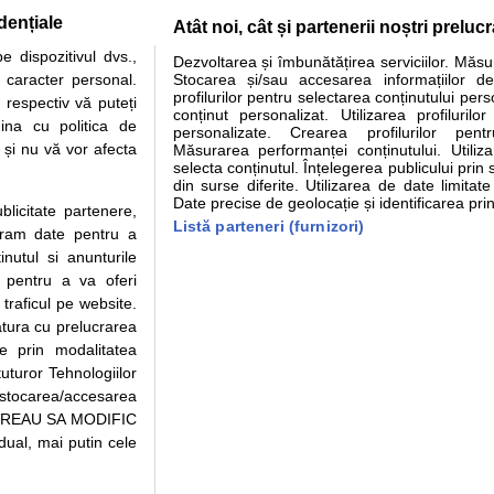
dențiale
Atât noi, cât și partenerii noștri preluc
tare analize
Specialitati medicale
Boli si afectiuni
Calculatoare
 dispozitivul dvs.,
Dezvoltarea și îmbunătățirea serviciilor. Măs
u caracter personal.
Stocarea și/sau accesarea informațiilor de
e informatii despre sanatate disponibile pe sfatulmedicului.ro au scop informativ si ed
profilurilor pentru selectarea conținutului pers
 respectiv vă puteți
analizelor medicale. Va sfatuim, ca pe langa informatia primita pe sfatulmedicului.ro s
conținut personalizat. Utilizarea profilurilor
ina cu politica de
personalizate. Crearea profilurilor pentr
ul de programari la medic Clickmed.
i și nu vă vor afecta
Măsurarea performanței conținutului. Utiliz
selecta conținutul. Înțelegerea publicului prin 
din surse diferite. Utilizarea de date limitat
Drepturile consumatorului
Parteneri
Pen
Date precise de geolocație și identificarea prin
ublicitate partenere,
Protectia consumatorilor -
Inscriere clinica
Cli
Listă parteneri (furnizori)
ucram date pentru a
ANPC
Creaza cont medic
Cau
nutul si anunturile
Solutionarea Alternativa a
Int
., pentru a va oferi
Litigiilor
Vid
 traficul pe website.
Parte din Grupul
Info consumator: 0800.080.999
Cli
atura cu prelucrarea
Formulare europene - CNAS
me
te prin modalitatea
Ministerul Sanatatii - ANMDM
uturor Tehnologiilor
a stocarea/accesarea
pe “VREAU SA MODIFIC
ual, mai putin cele
95/2018, cu sediul in Bucuresti, Bulevardul Pierre de Coubertin, Office Building,