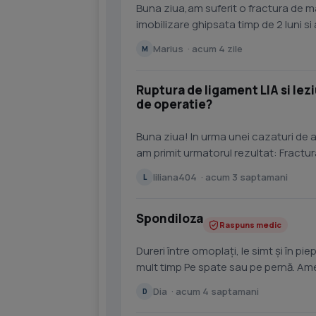
Buna ziua,am suferit o fractura de m
imobilizare ghipsata timp de 2 luni si
o pot face singur...
Marius · acum 4 zile
M
Ruptura de ligament LIA si lez
de operatie?
Buna ziua! In urma unei cazaturi de 
am primit urmatorul rezultat: Fractur
proximal al fibule i,...
liliana404 · acum 3 saptamani
L
Spondiloza
Raspuns medic
Dureri între omoplați, le simt și în pie
mult timp Pe spate sau pe pernă. Ameț
Dia · acum 4 saptamani
D