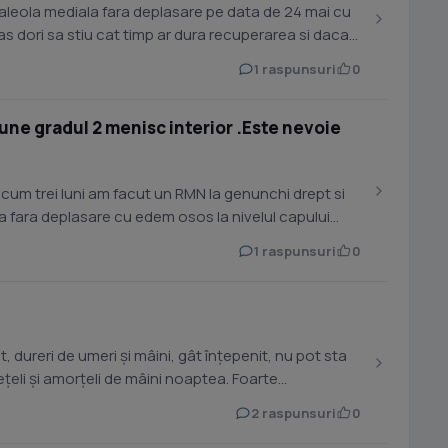
aleola mediala fara deplasare pe data de 24 mai cu
 as dori sa stiu cat timp ar dura recuperarea si daca
1 raspunsuri
0
iune gradul 2 menisc interior .Este nevoie
acum trei luni am facut un RMN la genunchi drept si
a fara deplasare cu edem osos la nivelul capului
1 raspunsuri
0
pt, dureri de umeri și mâini, gât înțepenit, nu pot sta
eli și amorțeli de mâini noaptea. Foarte...
2 raspunsuri
0