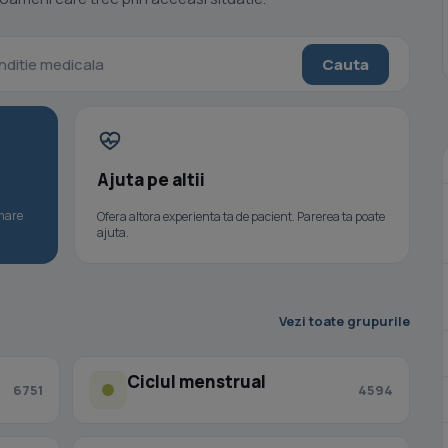
Cauta
Ajuta pe altii
umare
Ofera altora experienta ta de pacient. Parerea ta poate
ajuta.
Vezi toate grupurile
Ciclul menstrual
6751
4594