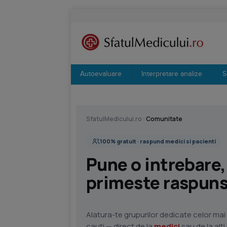
Autoevaluare
Interpretare analize
S
SfatulMedicului.ro
›
Comunitate
100% gratuit · raspund medici si pacienti
Pune o intrebare,
primeste raspunsu
Alatura-te grupurilor dedicate celor mai 
cauti — direct de la
medici
sau de la alt