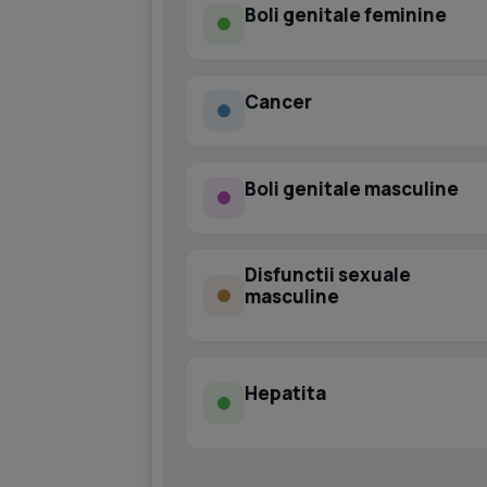
Boli genitale feminine
Cancer
Boli genitale masculine
Disfunctii sexuale
masculine
Hepatita