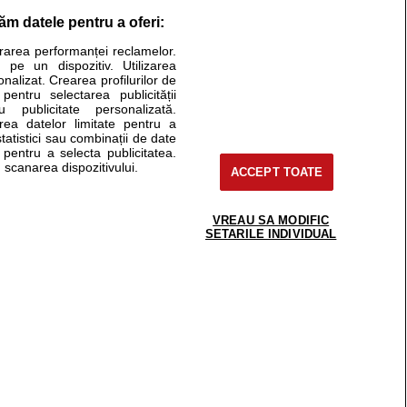
răm datele pentru a oferi:
Stiri medicale
urarea performanței reclamelor.
 pe un dispozitiv. Utilizarea
ucational. Ele nu pot substitui consultul medical direct si
onalizat. Crearea profilurilor de
a consultati fie medicul Dvs., fie unul dintre medicii pe care
 pentru selectarea publicității
u publicitate personalizată.
area datelor limitate pentru a
statistici sau combinații de date
e pentru a selecta publicitatea.
tru pacient
 scanarea dispozitivului.
ACCEPT TOATE
nici si cabinete
ta medic
reaba un medic
VREAU SA MODIFIC
support@sfatulmedicului.ro
SETARILE INDIVIDUAL
eoConsult
0374 109 268
ckmed - programari
dic
 Spatiul E6-11, etaj 6, sector 2, cod 021901