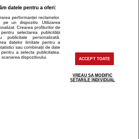
răm datele pentru a oferi:
Stiri medicale
urarea performanței reclamelor.
 pe un dispozitiv. Utilizarea
ucational. Ele nu pot substitui consultul medical direct si
onalizat. Crearea profilurilor de
a consultati fie medicul Dvs., fie unul dintre medicii pe care
 pentru selectarea publicității
u publicitate personalizată.
area datelor limitate pentru a
statistici sau combinații de date
e pentru a selecta publicitatea.
tru pacient
 scanarea dispozitivului.
ACCEPT TOATE
nici si cabinete
ta medic
reaba un medic
VREAU SA MODIFIC
support@sfatulmedicului.ro
SETARILE INDIVIDUAL
eoConsult
0374 109 268
ckmed - programari
dic
 Spatiul E6-11, etaj 6, sector 2, cod 021901