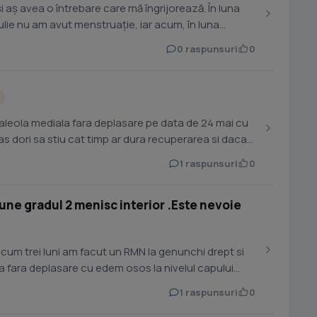
i aș avea o întrebare care mă îngrijorează. În luna
iulie nu am avut menstruație, iar acum, în luna
0 raspunsuri
0
aleola mediala fara deplasare pe data de 24 mai cu
 as dori sa stiu cat timp ar dura recuperarea si daca
1 raspunsuri
0
iune gradul 2 menisc interior .Este nevoie
acum trei luni am facut un RMN la genunchi drept si
a fara deplasare cu edem osos la nivelul capului
1 raspunsuri
0