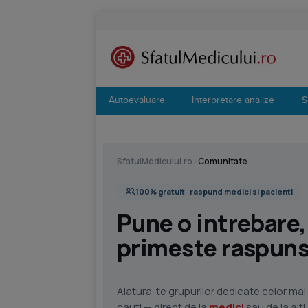
Autoevaluare
Interpretare analize
S
SfatulMedicului.ro
›
Comunitate
100% gratuit · raspund medici si pacienti
Pune o intrebare,
primeste raspunsu
Alatura-te grupurilor dedicate celor mai 
cauti — direct de la
medici
sau de la alt