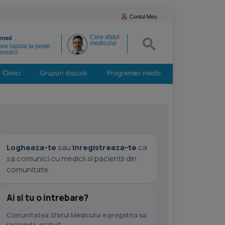
Contul Meu
Cere sfatul
medicului
re rapida la peste
medici
Clinici
Grupuri discutii
Programari medic
Logheaza-te
sau
inregistreaza-te
ca
sa comunici cu medicii si pacientii din
comunitate.
Ai si tu o intrebare?
Comunitatea Sfatul Medicului e pregatita sa
raspunda, gratuit.