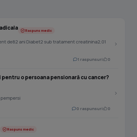
adicala
Raspuns medic
nt de82 ani Diabet2 sub tratament creatinina2,01
1 raspunsuri
0
 pentru o persoana pensionară cu cancer?
 pempersi
0 raspunsuri
0
Raspuns medic