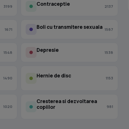
Contraceptie
3199
2137
Boli cu transmitere sexuala
1671
1587
Depresie
1548
1538
Hernie de disc
1490
1153
Cresterea si dezvoltarea
copiilor
1020
981