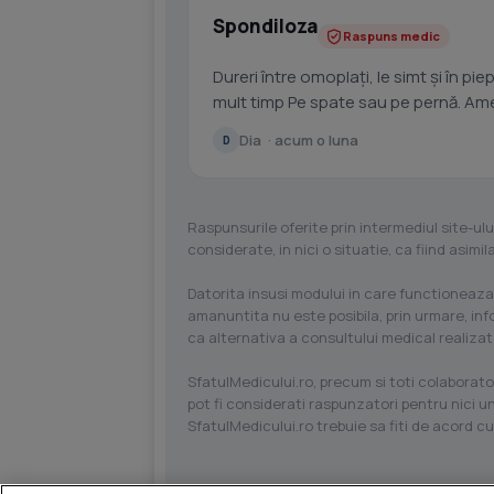
Spondiloza
Raspuns medic
Dureri între omoplați, le simt și în pie
mult timp Pe spate sau pe pernă. Ameț
Dia · acum o luna
D
Raspunsurile oferite prin intermediul site-ulu
considerate, in nici o situatie, ca fiind asim
Datorita insusi modului in care functioneaza
amanuntita nu este posibila, prin urmare, in
ca alternativa a consultului medical realizat
SfatulMedicului.ro, precum si toti colaborator
pot fi considerati raspunzatori pentru nici un
SfatulMedicului.ro trebuie sa fiti de acord c