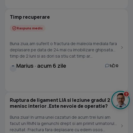
Timp recuperare
Raspuns medic
Buna ziua,am suferit o fractura de maleola mediala fara
deplasare pe data de 24 mai cu imobilizare ghipsata
timp de 2 luni si as dori sa stiu cat timp ar...
Marius · acum 6 zile
1
0
M
?
Ruptura de ligament LIA si leziune gradul 2
menisc interior .Este nevoie de operatie?
Buna ziua! In urma unei cazaturi de acum trei luni am
facut un RMN la genunchi drept si am primit urmatorul
rezultat: Fractura fara deplasare cu edem osos...