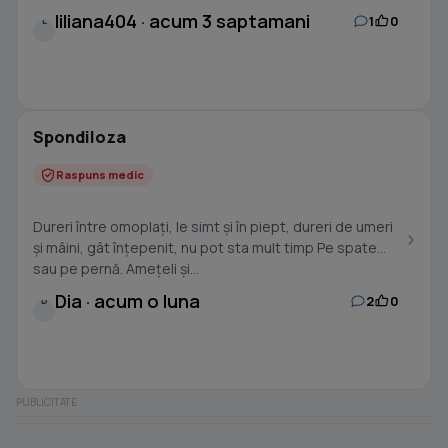
liliana404 · acum 3 saptamani
1
0
L
Spondiloza
Raspuns medic
Dureri între omoplați, le simt și în piept, dureri de umeri
și mâini, gât înțepenit, nu pot sta mult timp Pe spate
sau pe pernă. Amețeli și...
Dia · acum o luna
2
0
D