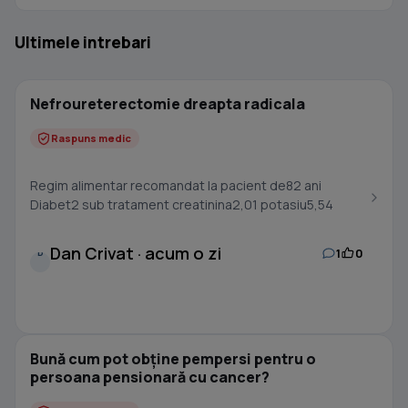
Ultimele intrebari
Nefroureterectomie dreapta radicala
Raspuns medic
Regim alimentar recomandat la pacient de82 ani
Diabet2 sub tratament creatinina2,01 potasiu5,54
Dan Crivat · acum o zi
1
0
D
Bună cum pot obține pempersi pentru o
persoana pensionară cu cancer?