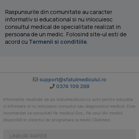
Raspunsurile din comunitate au caracter
informativ si educational si nu inlocuiesc
consultul medical de specialitate realizat in
persoana de un medic. Folosind site-ul esti de
acord cu
Termenii si conditiile
.
support@sfatulmedicului.ro
0374 109 268
Informatiile medicale de pe sfatulmedicului.ro sunt pentru educatie
si informare si nu inlocuiesc consultul sau diagnosticul medical. Este
recomandat sa consultati fie medicul Dvs., fie unul din medicii
disponibili in sistemul de programare la medic Clickmed.
LINKURI RAPIDE