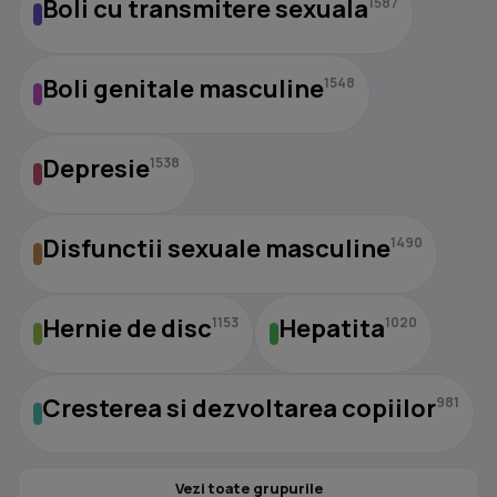
Boli cu transmitere sexuala
1587
Boli genitale masculine
1548
Depresie
1538
Disfunctii sexuale masculine
1490
Hernie de disc
Hepatita
1153
1020
Cresterea si dezvoltarea copiilor
981
Vezi toate grupurile