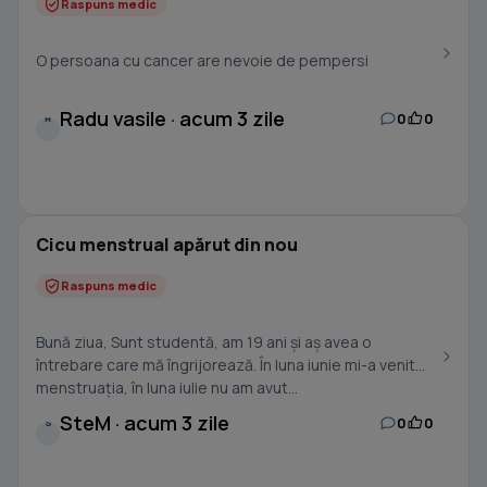
Raspuns medic
O persoana cu cancer are nevoie de pempersi
Radu vasile · acum 3 zile
0
0
R
Cicu menstrual apărut din nou
Raspuns medic
Bună ziua, Sunt studentă, am 19 ani și aș avea o
întrebare care mă îngrijorează. În luna iunie mi-a venit
menstruația, în luna iulie nu am avut...
SteM · acum 3 zile
0
0
S