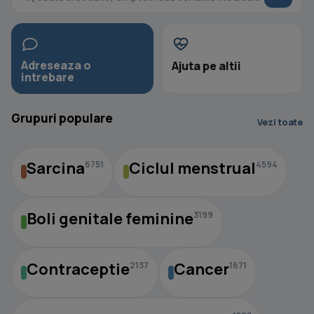
Adreseaza o
Ajuta pe altii
intrebare
Grupuri populare
Vezi toate
Sarcina
Ciclul menstrual
6751
4594
Boli genitale feminine
3199
Contraceptie
Cancer
2137
1671