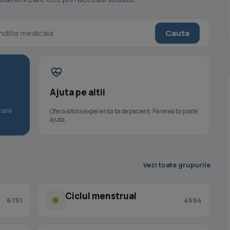
Cauta
Ajuta pe altii
umare
Ofera altora experienta ta de pacient. Parerea ta poate
ajuta.
Vezi toate grupurile
Ciclul menstrual
6751
4594