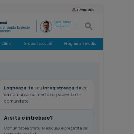
Contul Meu
Cere sfatul
medicului
re rapida la peste
medici
Clinici
Grupuri discutii
Programari medic
Logheaza-te
sau
inregistreaza-te
ca
sa comunici cu medicii si pacientii din
comunitate.
Ai si tu o intrebare?
Comunitatea Sfatul Medicului e pregatita sa
raspunda, gratuit.