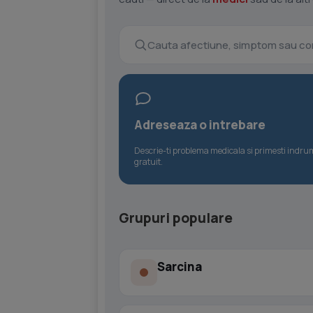
Adreseaza o intrebare
Descrie-ti problema medicala si primesti indr
gratuit.
Grupuri populare
Sarcina