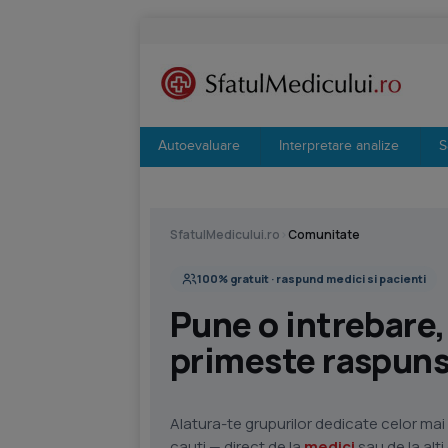
Autoevaluare
Interpretare analize
S
SfatulMedicului.ro
›
Comunitate
100% gratuit · raspund medici si pacienti
Pune o intrebare,
primeste raspunsu
Alatura-te grupurilor dedicate celor mai 
cauti — direct de la
medici
sau de la alt