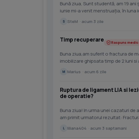
Bună ziua, Sunt studentă, am 19 ani ș
iunie mi-a venit menstruația, în luna 
august,...
SteM · acum 3 zile
S
Timp recuperare
Raspuns medic
Buna ziua,am suferit o fractura de m
imobilizare ghipsata timp de 2 luni si
o pot face singur...
Marius · acum 6 zile
M
Ruptura de ligament LIA si lez
de operatie?
Buna ziua! In urma unei cazaturi de 
am primit urmatorul rezultat: Fractur
proximal al fibule i,...
liliana404 · acum 3 saptamani
L