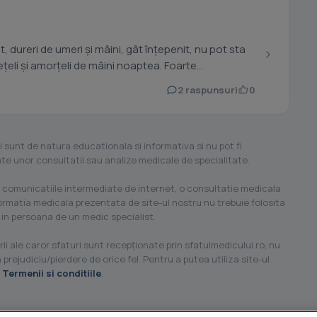
pt, dureri de umeri și mâini, gât înțepenit, nu pot sta
eli și amorțeli de mâini noaptea. Foarte...
2 raspunsuri
0
i sunt de natura educationala si informativa si nu pot fi
ilate unor consultatii sau analize medicale de specialitate.
 comunicatiile intermediate de internet, o consultatie medicala
formatia medicala prezentata de site-ul nostru nu trebuie folosita
 in persoana de un medic specialist.
ii ale caror sfaturi sunt recepţionate prin sfatulmedicului.ro, nu
 prejudiciu/pierdere de orice fel. Pentru a putea utiliza site-ul
u
Termenii si conditiile
.