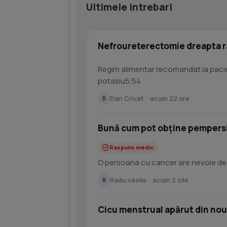
Ultimele intrebari
Nefroureterectomie dreapta r
Regim alimentar recomandat la pacie
potasiu5,54
Dan Crivat · acum 22 ore
D
Bună cum pot obține pempersi
Raspuns medic
O persoana cu cancer are nevoie de
Radu vasile · acum 2 zile
R
Cicu menstrual apărut din nou