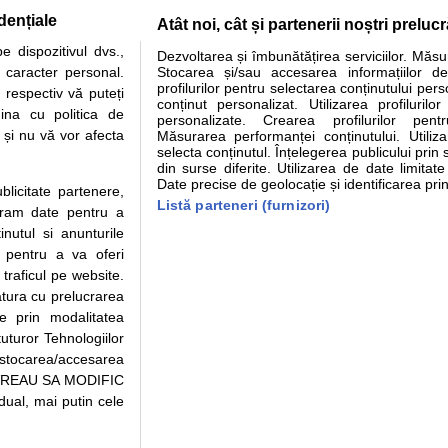
dențiale
Atât noi, cât și partenerii noștri preluc
tare analize
Specialitati medicale
Boli si afectiuni
Calculatoare
 dispozitivul dvs.,
Dezvoltarea și îmbunătățirea serviciilor. Măs
u caracter personal.
Stocarea și/sau accesarea informațiilor de
e informatii despre sanatate disponibile pe sfatulmedicului.ro au scop informativ si ed
profilurilor pentru selectarea conținutului pers
 respectiv vă puteți
analizelor medicale. Va sfatuim, ca pe langa informatia primita pe sfatulmedicului.ro s
conținut personalizat. Utilizarea profilurilor
ina cu politica de
personalizate. Crearea profilurilor pentr
ul de programari la medic Clickmed.
i și nu vă vor afecta
Măsurarea performanței conținutului. Utiliz
selecta conținutul. Înțelegerea publicului prin 
din surse diferite. Utilizarea de date limitat
Drepturile consumatorului
Parteneri
Pen
Date precise de geolocație și identificarea prin
ublicitate partenere,
Protectia consumatorilor -
Inscriere clinica
Cli
Listă parteneri (furnizori)
ucram date pentru a
ANPC
Creaza cont medic
Cau
nutul si anunturile
Solutionarea Alternativa a
Int
., pentru a va oferi
Litigiilor
Vid
 traficul pe website.
Parte din Grupul
Info consumator: 0800.080.999
Cli
atura cu prelucrarea
Formulare europene - CNAS
me
te prin modalitatea
Ministerul Sanatatii - ANMDM
uturor Tehnologiilor
a stocarea/accesarea
pe “VREAU SA MODIFIC
ual, mai putin cele
95/2018, cu sediul in Bucuresti, Bulevardul Pierre de Coubertin, Office Building,