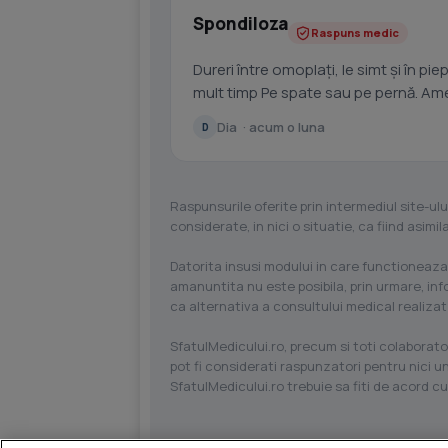
Spondiloza
Raspuns medic
Dureri între omoplați, le simt și în pie
mult timp Pe spate sau pe pernă. Ameț
Dia · acum o luna
D
Raspunsurile oferite prin intermediul site-ulu
considerate, in nici o situatie, ca fiind asim
Datorita insusi modului in care functioneaza
amanuntita nu este posibila, prin urmare, in
ca alternativa a consultului medical realizat
SfatulMedicului.ro, precum si toti colaborator
pot fi considerati raspunzatori pentru nici un
SfatulMedicului.ro trebuie sa fiti de acord c