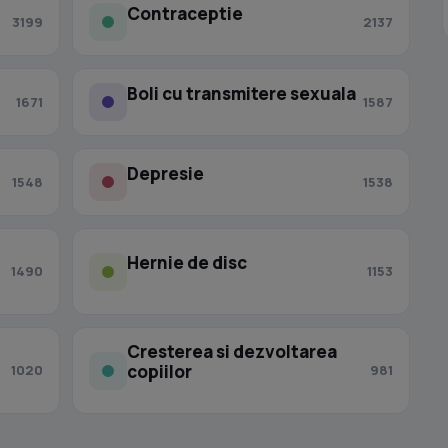
Contraceptie
3199
2137
Boli cu transmitere sexuala
1671
1587
Depresie
1548
1538
Hernie de disc
1490
1153
Cresterea si dezvoltarea
copiilor
1020
981