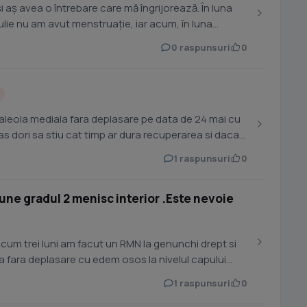
i aș avea o întrebare care mă îngrijorează. În luna
iulie nu am avut menstruație, iar acum, în luna
0 raspunsuri
0
aleola mediala fara deplasare pe data de 24 mai cu
 as dori sa stiu cat timp ar dura recuperarea si daca
1 raspunsuri
0
iune gradul 2 menisc interior .Este nevoie
acum trei luni am facut un RMN la genunchi drept si
a fara deplasare cu edem osos la nivelul capului
1 raspunsuri
0