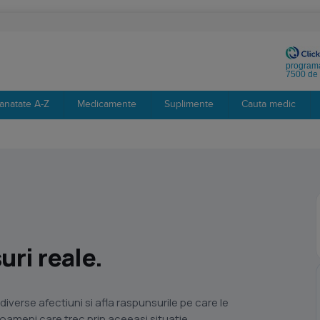
programa
7500 de 
anatate A-Z
Medicamente
Suplimente
Cauta medic
ri reale.
diverse afectiuni si afla raspunsurile pe care le
i oameni care trec prin aceeasi situatie.