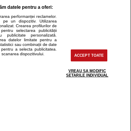
răm datele pentru a oferi:
Stiri medicale
urarea performanței reclamelor.
 pe un dispozitiv. Utilizarea
ucational. Ele nu pot substitui consultul medical direct si
onalizat. Crearea profilurilor de
a consultati fie medicul Dvs., fie unul dintre medicii pe care
 pentru selectarea publicității
u publicitate personalizată.
area datelor limitate pentru a
statistici sau combinații de date
e pentru a selecta publicitatea.
tru pacient
 scanarea dispozitivului.
ACCEPT TOATE
nici si cabinete
ta medic
reaba un medic
VREAU SA MODIFIC
support@sfatulmedicului.ro
SETARILE INDIVIDUAL
eoConsult
0374 109 268
ckmed - programari
dic
 Spatiul E6-11, etaj 6, sector 2, cod 021901