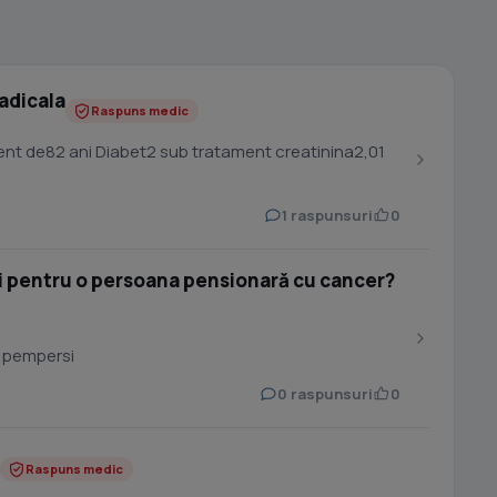
adicala
Raspuns medic
nt de82 ani Diabet2 sub tratament creatinina2,01
1 raspunsuri
0
 pentru o persoana pensionară cu cancer?
 pempersi
0 raspunsuri
0
Raspuns medic