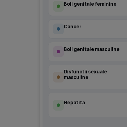
Boli genitale feminine
Cancer
Boli genitale masculine
Disfunctii sexuale
masculine
Hepatita