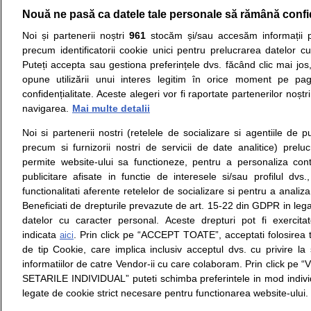
Nouă ne pasă ca datele tale personale să rămână confi
Resurse:
Autoevaluare simptome
Interpre
Noi și partenerii noștri
961
stocăm și/sau accesăm informații pe
precum identificatorii cookie unici pentru prelucrarea datelor c
Opiniile avizate ale medicilor, sfaturile si orice alt
Puteți accepta sau gestiona preferințele dvs. făcând clic mai jos,
nici diagnosticul stabilit in urma investigatiilor si 
opune utilizării unui interes legitim în orice moment pe pag
ii punem la dispozitie pentru programare in sistem
confidențialitate. Aceste alegeri vor fi raportate partenerilor noștr
navigarea.
Mai multe detalii
Despre noi
Legal
Noi si partenerii nostri (retelele de socializare si agentiile de p
Despre noi
Termeni si conditii
precum si furnizorii nostri de servicii de date analitice) prel
Contact
Politica de
permite website-ului sa functioneze, pentru a personaliza conti
Intrebari frecvente
confidentialitate
publicitare afisate in functie de interesele si/sau profilul dvs
Consultanti
Politica de cookie
functionalitati aferente retelelor de socializare si pentru a analiza
medicali
Modifica Setarile Cookie
Beneficiati de drepturile prevazute de art. 15-22 din GDPR in leg
datelor cu caracter personal. Aceste drepturi pot fi exercita
indicata
. Prin click pe “ACCEPT TOATE”, acceptati folosirea t
aici
de tip Cookie, care implica inclusiv acceptul dvs. cu privire l
© Copyright © 2005 - 2026
informatiilor de catre Vendor-ii cu care colaboram. Prin click 
SETARILE INDIVIDUAL” puteti schimba preferintele in mod individ
SFATUL MEDICULUI.ro S.A, CUI: RO 38847631, J40/19
legate de cookie strict necesare pentru functionarea website-ului.