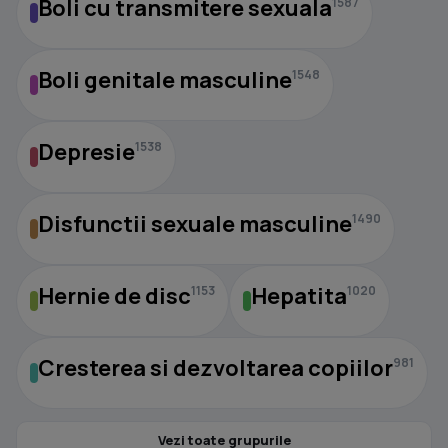
Boli cu transmitere sexuala
1587
Boli genitale masculine
1548
Depresie
1538
Disfunctii sexuale masculine
1490
Hernie de disc
Hepatita
1153
1020
Cresterea si dezvoltarea copiilor
981
Vezi toate grupurile