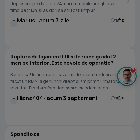
deplasare pe data de 24 mai cu imobilizare ghipsata
timp de 2 luni si as dori sa stiu cat timp ar...
Marius · acum 3 zile
1
0
M
Ruptura de ligament LIA si leziune gradul 2
menisc interior .Este nevoie de operatie?
?
Buna ziua! In urma unei cazaturi de acum trei luni am
facut un RMN la genunchi drept si am primit urmatorul
rezultat: Fractura fara deplasare cu edem osos...
liliana404 · acum 3 saptamani
1
0
L
Spondiloza