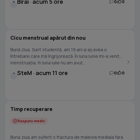
Birai · acum 5 ore
0
0
B
Cicu menstrual apărut din nou
Bună ziua, Sunt studentă, am 19 ani și aș avea o
întrebare care mă îngrijorează. În luna iunie mi-a venit
menstruația, în luna iulie nu am avut...
SteM · acum 11 ore
0
0
S
Timp recuperare
Raspuns medic
Buna ziua,am suferit o fractura de maleola mediala fara