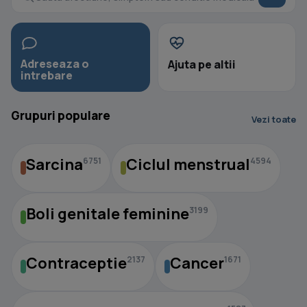
Adreseaza o
Ajuta pe altii
intrebare
Grupuri populare
Vezi toate
Sarcina
Ciclul menstrual
6751
4594
Boli genitale feminine
3199
Contraceptie
Cancer
2137
1671