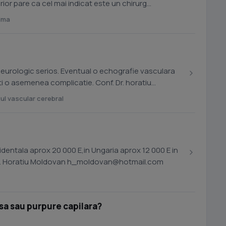
ior pare ca cel mai indicat este un chirurg
nima
 neurologic serios. Eventual o echografie vasculara
enea complicatie. Conf. Dr. horatiu
ul vascular cerebral
identala aprox 20 000 E,in Ungaria aprox 12 000 E in
at 10 000 E ). Conf. Dr. Horatiu Moldovan
h_moldovan@hotmail.com
sa sau purpure capilara?