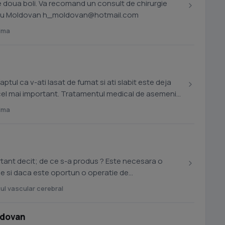
le doua boli. Va recomand un consult de chirurgie
. Dr. Horatiu Moldovan
h_moldovan@hotmail.com
nima
aptul ca v-ati lasat de fumat si ati slabit este deja
cel mai important. Tratamentul medical de asemeni.
nima
tant decit; de ce s-a produs ? Este necesara o
de si daca este oportun o operatie de
...
ul vascular cerebral
ldovan