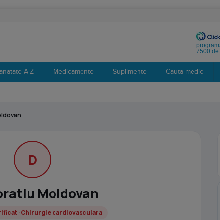
programa
7500 de 
anatate A-Z
Medicamente
Suplimente
Cauta medic
oldovan
D
oratiu Moldovan
ificat · Chirurgie cardiovasculara