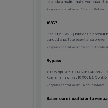
exclude o malformatie venoasa. Ulter
plastician. Va recomand Dr....
Raspuns postat acum 14 ani in Boli de i
AVC?
Riscul unui AVC justifica un consult
carotidiana. Este esential sa preveniti o asem
Moldovan...
Raspuns postat acum 14 ani in Accident
Bypass
In SUA aprox 60 000 $, in Europa Occ
Romania (la priv
Raspuns postat acum 14 ani in Infarct
Sa am oare insuficienta venoa