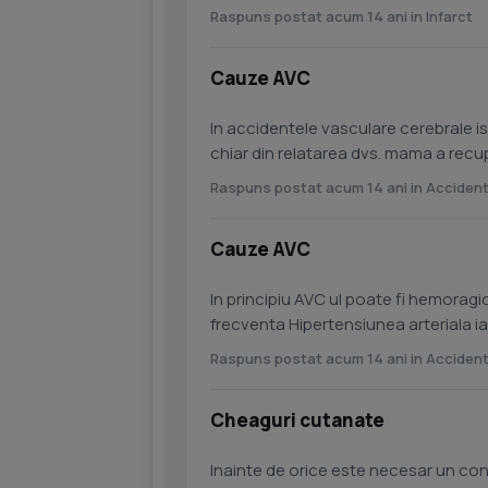
Horatiu...
Raspuns postat acum 14 ani in Infarct
Cauze AVC
In accidentele vasculare cerebrale i
chiar din relatarea dvs. mama a recu
recuperat in primele 6 luni...
Raspuns postat acum 14 ani in Accident
Cauze AVC
In principiu AVC ul poate fi hemora
frecventa Hipertensiunea arteriala i
carotidian. In prima situatie...
Raspuns postat acum 14 ani in Accident
Cheaguri cutanate
Inainte de orice este necesar un con