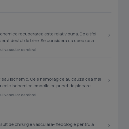
schemice recuperarea este relativ buna. De altfel
perat destul de bine. Se considera ca ceea ce a
ul vascular cerebral
gic sau ischemic. Cele hemoragice au cauza cea mai
ar cele ischemice embolia cu punct de plecare
ul vascular cerebral
sult de chirurgie vasculara- flebologie pentru a