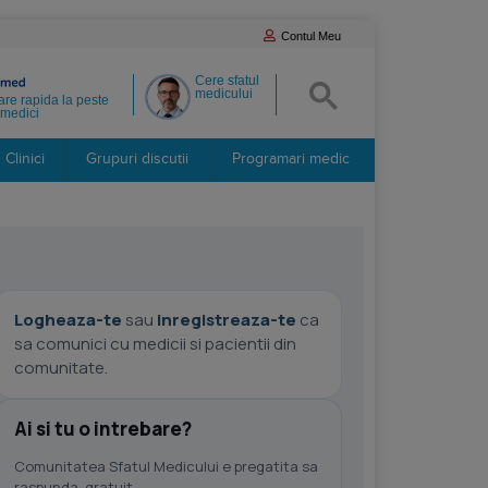
Contul Meu
Cere sfatul
medicului
re rapida la peste
medici
Clinici
Grupuri discutii
Programari medic
Logheaza-te
sau
inregistreaza-te
ca
sa comunici cu medicii si pacientii din
comunitate.
Ai si tu o intrebare?
Comunitatea Sfatul Medicului e pregatita sa
raspunda, gratuit.