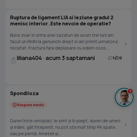
Ruptura de ligament LIA si leziune gradul 2
menisc interior .Este nevoie de operatie?
Buna ziua! In urma unei cazaturi de acum trei luni am
facut un RMN la genunchi drept si am primit urmatorul
rezultat: Fractura fara deplasare cu edem osos...
liliana404 · acum 3 saptamani
1
0
L
?
Spondiloza
Raspuns medic
Dureri între omoplați, le simt și în piept, dureri de umeri
și mâini, gât înțepenit, nu pot sta mult timp Pe spate
sau pe pernă. Amețeli și...