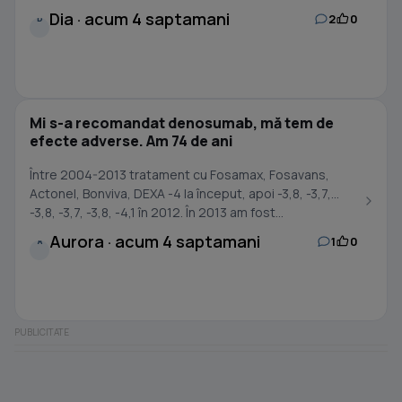
Dia · acum 4 saptamani
2
0
D
Mi s-a recomandat denosumab, mă tem de
efecte adverse. Am 74 de ani
Între 2004-2013 tratament cu Fosamax, Fosavans,
Actonel, Bonviva, DEXA -4 la început, apoi -3,8, -3,7,
-3,8, -3,7, -3,8, -4,1 în 2012. În 2013 am fost...
Aurora · acum 4 saptamani
1
0
A