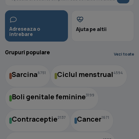
Adreseaza o
Ajuta pe altii
intrebare
Grupuri populare
Vezi toate
Sarcina
Ciclul menstrual
6751
4594
Boli genitale feminine
3199
Contraceptie
Cancer
2137
1671