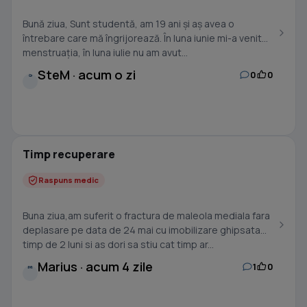
Bună ziua, Sunt studentă, am 19 ani și aș avea o
întrebare care mă îngrijorează. În luna iunie mi-a venit
menstruația, în luna iulie nu am avut...
SteM · acum o zi
0
0
S
Timp recuperare
Raspuns medic
Buna ziua,am suferit o fractura de maleola mediala fara
deplasare pe data de 24 mai cu imobilizare ghipsata
timp de 2 luni si as dori sa stiu cat timp ar...
Marius · acum 4 zile
1
0
M