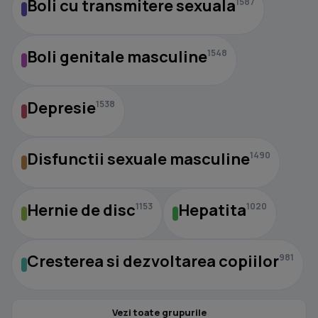
Boli cu transmitere sexuala
1587
Boli genitale masculine
1548
Depresie
1538
Disfunctii sexuale masculine
1490
Hernie de disc
Hepatita
1153
1020
Cresterea si dezvoltarea copiilor
981
Vezi toate grupurile