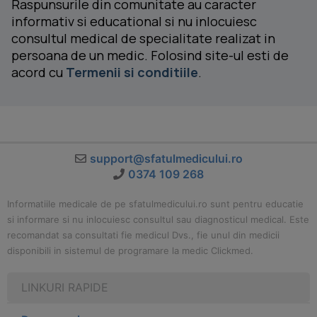
Raspunsurile din comunitate au caracter
informativ si educational si nu inlocuiesc
consultul medical de specialitate realizat in
persoana de un medic. Folosind site-ul esti de
acord cu
Termenii si conditiile
.
support@sfatulmedicului.ro
0374 109 268
Informatiile medicale de pe sfatulmedicului.ro sunt pentru educatie
si informare si nu inlocuiesc consultul sau diagnosticul medical. Este
recomandat sa consultati fie medicul Dvs., fie unul din medicii
disponibili in sistemul de programare la medic Clickmed.
LINKURI RAPIDE