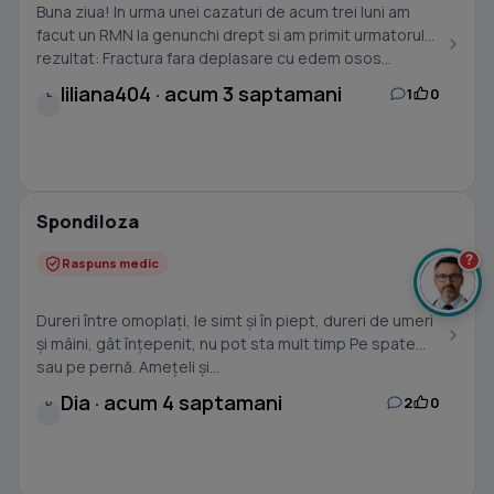
Buna ziua! In urma unei cazaturi de acum trei luni am
facut un RMN la genunchi drept si am primit urmatorul
rezultat: Fractura fara deplasare cu edem osos...
liliana404 · acum 3 saptamani
1
0
L
Spondiloza
?
Raspuns medic
Dureri între omoplați, le simt și în piept, dureri de umeri
și mâini, gât înțepenit, nu pot sta mult timp Pe spate
sau pe pernă. Amețeli și...
Dia · acum 4 saptamani
2
0
D