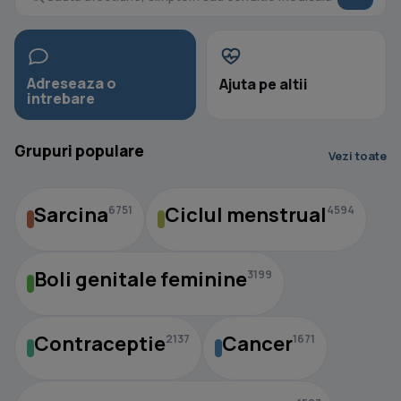
Adreseaza o
Ajuta pe altii
intrebare
Grupuri populare
Vezi toate
Sarcina
Ciclul menstrual
6751
4594
Boli genitale feminine
3199
Contraceptie
Cancer
2137
1671