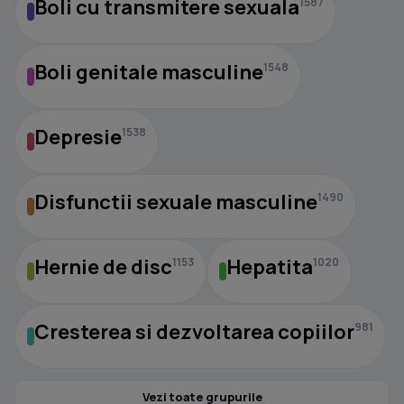
Boli cu transmitere sexuala
1587
Boli genitale masculine
1548
Depresie
1538
Disfunctii sexuale masculine
1490
Hernie de disc
Hepatita
1153
1020
Cresterea si dezvoltarea copiilor
981
Vezi toate grupurile