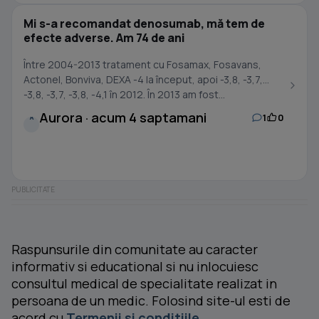
Mi s-a recomandat denosumab, mă tem de
efecte adverse. Am 74 de ani
Între 2004-2013 tratament cu Fosamax, Fosavans,
Actonel, Bonviva, DEXA -4 la început, apoi -3,8, -3,7,
-3,8, -3,7, -3,8, -4,1 în 2012. În 2013 am fost...
Aurora · acum 4 saptamani
1
0
A
Raspunsurile din comunitate au caracter
informativ si educational si nu inlocuiesc
consultul medical de specialitate realizat in
persoana de un medic. Folosind site-ul esti de
acord cu
Termenii si conditiile
.