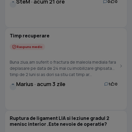
SteM · acum 21 ore
0
0
S
Timp recuperare
Raspuns medic
Buna ziua,am suferit o fractura de maleola mediala fara
deplasare pe data de 24 mai cu imobilizare ghipsata
timp de 2 luni si as dori sa stiu cat timp ar...
Marius · acum 3 zile
1
0
M
Ruptura de ligament LIA si leziune gradul 2
menisc interior .Este nevoie de operatie?