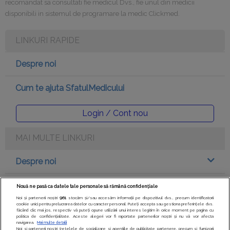
recomandat sa consultati fie medicul Dvs., fie unul din medicii
disponibili in sistemul de programare la medic Clickmed.
LINKURI RAPIDE
Despre noi
Cum te ajuta SfatulMedicului
Login / Cont nou
MAI MULTE LINKURI
Despre noi
Legal
Nouă ne pasă ca datele tale personale să rămână confidențiale
Noi și partenerii noștri
961
stocăm și/sau accesăm informații pe dispozitivul dvs., precum identificatorii
cookie unici pentru prelucrarea datelor cu caracter personal. Puteți accepta sau gestiona preferințele dvs.
Drepturile consumatorului
făcând clic mai jos, respectiv vă puteți opune utilizării unui interes legitim în orice moment pe pagina cu
politica de confidențialitate. Aceste alegeri vor fi raportate partenerilor noștri și nu vă vor afecta
navigarea.
Mai multe detalii
Noi si partenerii nostri (retelele de socializare si agentiile de publicitate partenere, precum si furnizorii