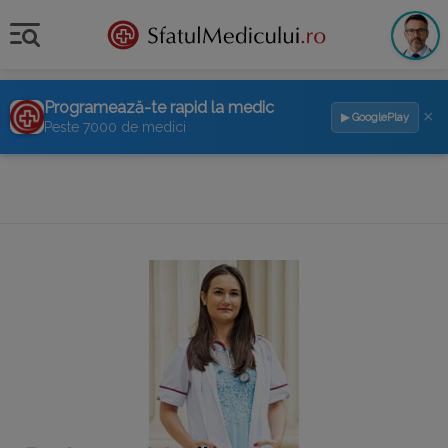
Programează-te rapid la medic
×
▶ GooglePlay
Peste 7000 de medici