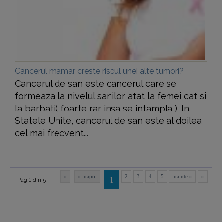
Cancerul mamar creste riscul unei alte tumori?
Cancerul de san este cancerul care se
formeaza la nivelul sanilor atat la femei cat si
la barbati( foarte rar insa se intampla ). In
Statele Unite, cancerul de san este al doilea
cel mai frecvent...
«
« inapoi
2
3
4
5
inainte »
»
1
Pag 1 din 5