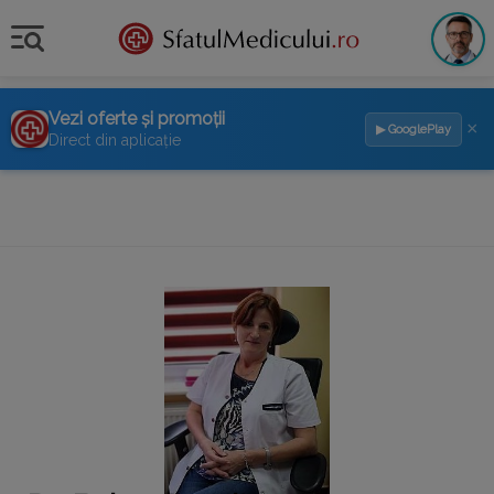
Vezi oferte și promoții
×
▶ GooglePlay
Direct din aplicație