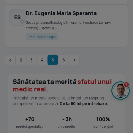
Dr. Eugenia Maria Speranta
ES
Sectia pneumoftiziologie III - cronici (sectie de bolnavi
cronici) · Sectorul 5
Pneumofiziologie
2
3
4
5
6
Sănătatea ta merită
sfatul unui
?
medic real
.
Întreabă un medic specialist, primești un răspuns
competent în aceeași zi.
De la 60 lei pe întrebare.
+70
~ 3h
100%
medici specialiști
timp mediu
confidențial