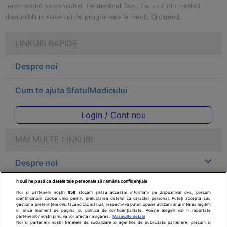
recomandat sa consultati fie medicul Dvs., fie unul din medicii
disponibili in sistemul de programare la medic Clickmed.
LINKURI RAPIDE
Despre noi
Cum te ajuta SfatulMedicului
Login / Cont nou
MAI MULTE LINKURI
Despre noi
Nouă ne pasă ca datele tale personale să rămână confidențiale
Legal
Noi și partenerii noștri
959
stocăm și/sau accesăm informații pe dispozitivul dvs., precum
identificatorii cookie unici pentru prelucrarea datelor cu caracter personal. Puteți accepta sau
gestiona preferințele dvs. făcând clic mai jos, respectiv vă puteți opune utilizării unui interes legitim
Drepturile consumatorului
în orice moment pe pagina cu politica de confidențialitate. Aceste alegeri vor fi raportate
partenerilor noștri și nu vă vor afecta navigarea.
Mai multe detalii
Noi si partenerii nostri (retelele de socializare si agentiile de publicitate partenere, precum si