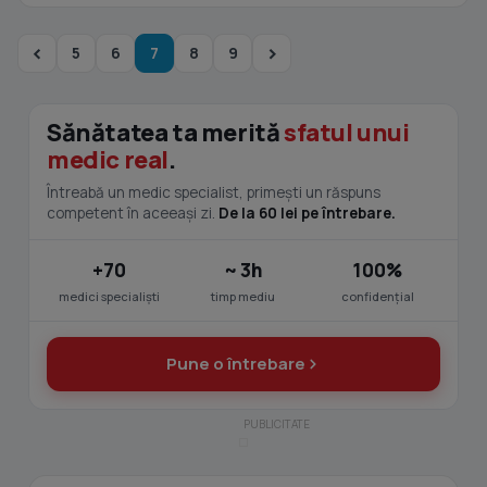
5
6
7
8
9
Sănătatea ta merită
sfatul unui
medic real
.
Întreabă un medic specialist, primești un răspuns
competent în aceeași zi.
De la 60 lei pe întrebare.
+70
~ 3h
100%
medici specialiști
timp mediu
confidențial
Pune o întrebare