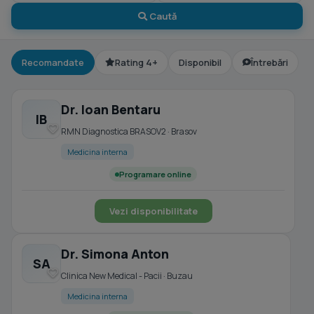
Caută
Recomandate
Rating 4+
Disponibil
Întrebări
Dr. Ioan Bentaru
IB
RMN Diagnostica BRASOV2 · Brasov
Medicina interna
Programare online
Vezi disponibilitate
Dr. Simona Anton
SA
Clinica New Medical - Pacii · Buzau
Medicina interna