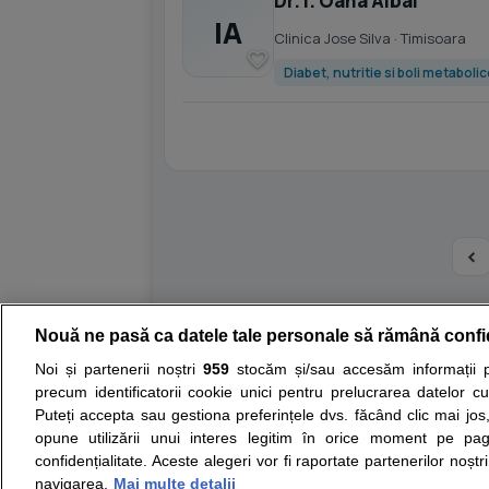
Dr. I. Oana Albai
IA
Clinica Jose Silva
· Timisoara
Diabet, nutritie si boli metaboli
Nouă ne pasă ca datele tale personale să rămână confi
Resurse:
Autoevaluare simptome
Interpre
Noi și partenerii noștri
959
stocăm și/sau accesăm informații pe
precum identificatorii cookie unici pentru prelucrarea datelor c
Opiniile avizate ale medicilor, sfaturile si orice alt
Puteți accepta sau gestiona preferințele dvs. făcând clic mai jos,
nici diagnosticul stabilit in urma investigatiilor si 
opune utilizării unui interes legitim în orice moment pe pag
ii punem la dispozitie pentru programare in sistem
confidențialitate. Aceste alegeri vor fi raportate partenerilor noștr
navigarea.
Mai multe detalii