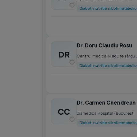
Diabet, nutritie si boli metaboli
Dr. Doru Claudiu Rosu
DR
Centrul medical MedLife Târgu 
Diabet, nutritie si boli metaboli
Dr. Carmen Chendrean
CC
Diamedica Hospital
· Bucuresti
Diabet, nutritie si boli metaboli