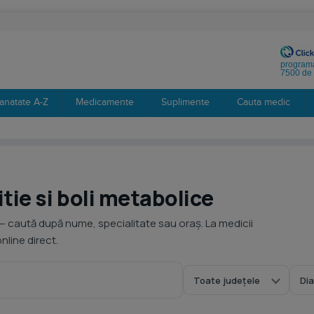
programa
7500 de 
anatate A-Z
Medicamente
Suplimente
Cauta medic
tie si boli metabolice
— caută după nume, specialitate sau oraș. La medicii
line direct.