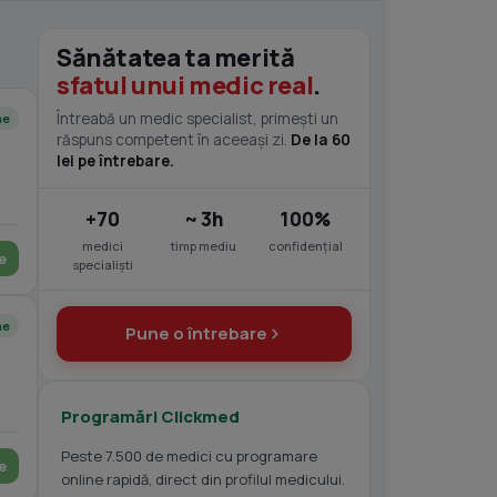
Sănătatea ta merită
sfatul unui medic real
.
Întreabă un medic specialist, primești un
ne
răspuns competent în aceeași zi.
De la 60
lei pe întrebare.
+70
~ 3h
100%
medici
timp mediu
confidențial
e
specialiști
ne
Pune o întrebare
Programări Clickmed
Peste 7.500 de medici cu programare
e
online rapidă, direct din profilul medicului.