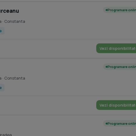
ourceanu
Programare onli
a
· Constanta
ce
Vezi disponibilitat
Programare onli
a
· Constanta
ce
Vezi disponibilitat
Programare onli
Oradea