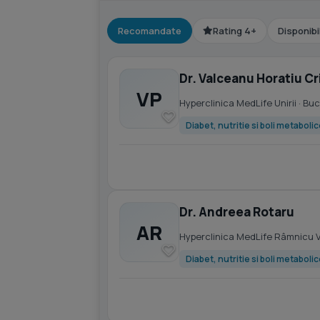
Recomandate
Rating 4+
Disponibi
Dr. Valceanu Horatiu C
VP
Hyperclinica MedLife Unirii
· Buc
Diabet, nutritie si boli metaboli
Dr. Andreea Rotaru
AR
Hyperclinica MedLife Râmnicu 
Diabet, nutritie si boli metaboli