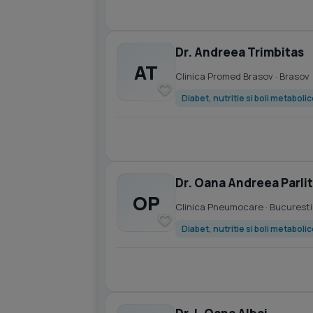
Dr. Andreea Trimbitas
AT
Clinica Promed Brasov
· Brasov
Diabet, nutritie si boli metaboli
Dr. Oana Andreea Parli
OP
Clinica Pneumocare
· Bucuresti
Diabet, nutritie si boli metaboli