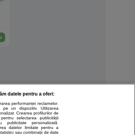
e
răm datele pentru a oferi:
Stiri medicale
urarea performanței reclamelor.
 pe un dispozitiv. Utilizarea
ucational. Ele nu pot substitui consultul medical direct si
onalizat. Crearea profilurilor de
a consultati fie medicul Dvs., fie unul dintre medicii pe care
 pentru selectarea publicității
u publicitate personalizată.
area datelor limitate pentru a
statistici sau combinații de date