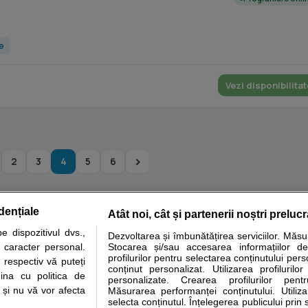
ce
Vezi disponibilitat
2
3
4
5
6
dențiale
Atât noi, cât și partenerii noștri preluc
tare analize
Specialitati medicale
Boli si afectiuni
Calculatoare
 dispozitivul dvs.,
Dezvoltarea și îmbunătățirea serviciilor. Măs
u caracter personal.
Stocarea și/sau accesarea informațiilor de
e informatii despre sanatate disponibile pe sfatulmedicului.ro au scop informativ si ed
profilurilor pentru selectarea conținutului pers
 respectiv vă puteți
analizelor medicale. Va sfatuim, ca pe langa informatia primita pe sfatulmedicului.ro s
conținut personalizat. Utilizarea profilurilor
ina cu politica de
personalizate. Crearea profilurilor pentr
ul de programari la medic Clickmed.
i și nu vă vor afecta
Măsurarea performanței conținutului. Utiliz
selecta conținutul. Înțelegerea publicului prin 