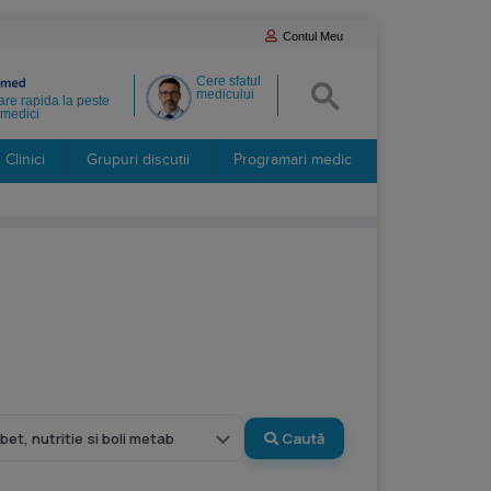
Contul Meu
Cere sfatul
medicului
re rapida la peste
medici
Clinici
Grupuri discutii
Programari medic
Caută