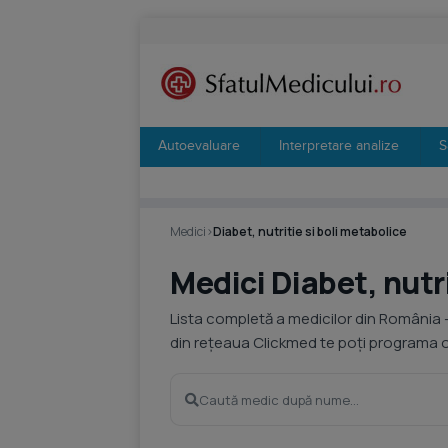
Autoevaluare
Interpretare analize
S
Medici
›
Diabet, nutritie si boli metabolice
Medici Diabet, nutri
Lista completă a medicilor din România 
din rețeaua Clickmed te poți programa on