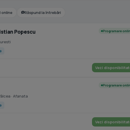
l online
Răspund la întrebări
ristian Popescu
Programare onli
uresti
ce
Vezi disponibilitat
Programare onli
Vâlcea
· Afanata
ce
Vezi disponibilitat