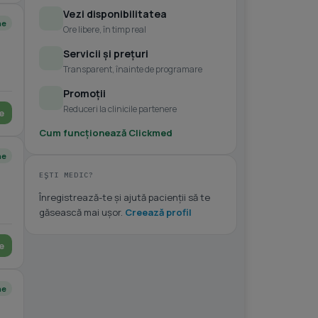
Vezi disponibilitatea
ne
Ore libere, în timp real
Servicii și prețuri
Transparent, înainte de programare
Promoții
Reduceri la clinicile partenere
e
Cum funcționează Clickmed
ne
EȘTI MEDIC?
Înregistrează-te și ajută pacienții să te
găsească mai ușor.
Creează profil
e
ne