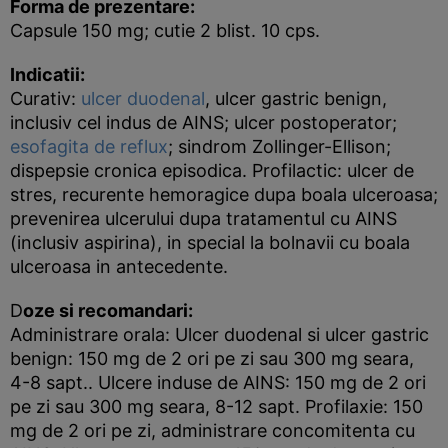
Forma de prezentare:
Capsule 150 mg; cutie 2 blist. 10 cps.
Indicatii:
Curativ:
ulcer duodenal
, ulcer gastric benign,
inclusiv cel indus de AINS; ulcer postoperator;
esofagita de reflux
; sindrom Zollinger-Ellison;
dispepsie cronica episodica. Profilactic: ulcer de
stres, recurente hemoragice dupa boala ulceroasa;
prevenirea ulcerului dupa tratamentul cu AINS
(inclusiv aspirina), in special la bolnavii cu boala
ulceroasa in antecedente.
D
oze si recomandari:
Administrare orala: Ulcer duodenal si ulcer gastric
benign: 150 mg de 2 ori pe zi sau 300 mg seara,
4-8 sapt.. Ulcere induse de AINS: 150 mg de 2 ori
pe zi sau 300 mg seara, 8-12 sapt. Profilaxie: 150
mg de 2 ori pe zi, administrare concomitenta cu