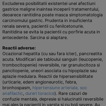
Excluderea posibilitatii existentei unei afectiuni
gastrice maligne inaintea inceperii tratamentului,
deoarece ranitidina poate masca simptomatologia
carcinomului gastric. Prudenta in insuficienta
renala severa, pacientii cu fenilcetonurie.
Ranitidina se evita la pacientii cu porfirie acuta in
antecedente. Sarcina si alaptare.
Reactii adverse:
Ocazional hepatita (cu sau fara icter), pancreatita
acuta. Modificari ale tabloului sanguin (leucopenie,
trombocitopenie) reversibile, rar granulocitoza si
pancitopenie, uneori asociata cu hipoplazie sau
aplazie medulara. Reactii de hipersensibilitate
(urticarie, edem angioneurotic, febra,
bronhospasm,
hipertensiune arteriala,
soc
anafilactic
,
dureri toracice
). Rare cazuri de
confuzie mentala, depresie si halucinatii reversibile
mai ales la pacientii in varsta si cu boli severe. Au