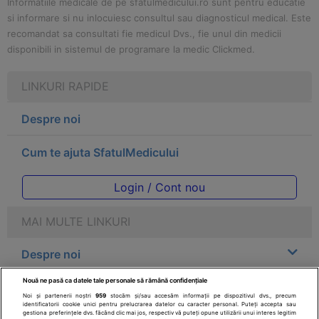
Informatiile medicale de pe sfatulmedicului.ro sunt pentru educatie
si informare si nu inlocuiesc consultul sau diagnosticul medical. Este
recomandat sa consultati fie medicul Dvs., fie unul din medicii
disponibili in sistemul de programare la medic Clickmed.
LINKURI RAPIDE
Despre noi
Cum te ajuta SfatulMedicului
Login / Cont nou
MAI MULTE LINKURI
Despre noi
Nouă ne pasă ca datele tale personale să rămână confidențiale
Legal
Noi și partenerii noștri
959
stocăm și/sau accesăm informații pe dispozitivul dvs., precum
identificatorii cookie unici pentru prelucrarea datelor cu caracter personal. Puteți accepta sau
gestiona preferințele dvs. făcând clic mai jos, respectiv vă puteți opune utilizării unui interes legitim