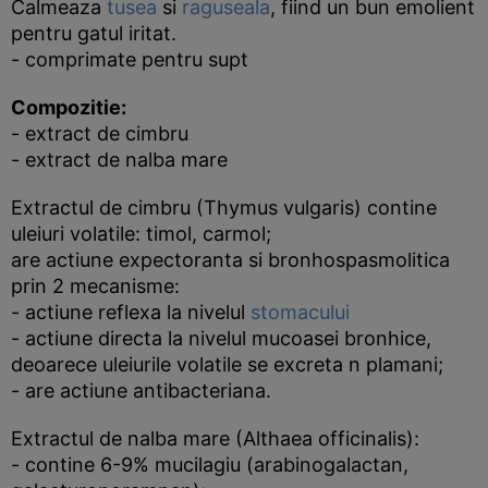
Calmeaza
tusea
si
raguseala
, fiind un bun emolient
pentru gatul iritat.
- comprimate pentru supt
Compozitie:
- extract de cimbru
- extract de nalba mare
Extractul de cimbru (Thymus vulgaris) contine
uleiuri volatile: timol, carmol;
are actiune expectoranta si bronhospasmolitica
prin 2 mecanisme:
- actiune reflexa la nivelul
stomacului
- actiune directa la nivelul mucoasei bronhice,
deoarece uleiurile volatile se excreta n plamani;
- are actiune antibacteriana.
Extractul de nalba mare (Althaea officinalis):
- contine 6-9% mucilagiu (arabinogalactan,