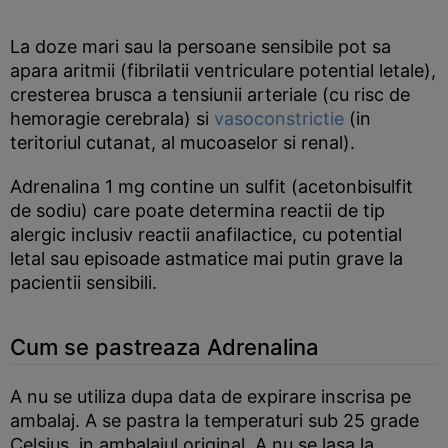
La doze mari sau la persoane sensibile pot sa
apara aritmii (fibrilatii ventriculare potential letale),
cresterea brusca a tensiunii arteriale (cu risc de
hemoragie cerebrala) si
vasoconstrictie
(in
teritoriul cutanat, al mucoaselor si renal).
Adrenalina 1 mg contine un sulfit (acetonbisulfit
de sodiu) care poate determina reactii de tip
alergic inclusiv reactii anafilactice, cu potential
letal sau episoade astmatice mai putin grave la
pacientii sensibili.
Cum se pastreaza Adrenalina
A nu se utiliza dupa data de expirare inscrisa pe
ambalaj. A se pastra la temperaturi sub 25 grade
Celsius, in ambalajul original. A nu se lasa la