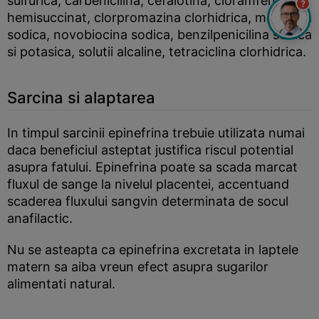
sulfurica, carbenicilina, cefalotina, cloramfenicol
?
hemisuccinat, clorpromazina clorhidrica, meticilina
sodica, novobiocina sodica, benzilpenicilina sodica
si potasica, solutii alcaline, tetraciclina clorhidrica.
Sarcina si alaptarea
In timpul sarcinii epinefrina trebuie utilizata numai
daca beneficiul asteptat justifica riscul potential
asupra fatului. Epinefrina poate sa scada marcat
fluxul de sange la nivelul placentei, accentuand
scaderea fluxului sangvin determinata de socul
anafilactic.
Nu se asteapta ca epinefrina excretata in laptele
matern sa aiba vreun efect asupra sugarilor
alimentati natural.