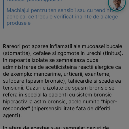
Machiajul pentru ten sensibil sau cu tendinta
acneica: ce trebuie verificat inainte de a alege
produsele
Rareori pot aparea inflamatii ale mucoasei bucale
(stomatite), cefalee si zgomote in urechi (tinitus).
In rapoarte izolate se semnaleaza dupa
administrarea de acetilcisteina reactii alergice ca
de exemplu: mancarime, urticarii, exanteme,
sufocare (spasm bronsic), tahicardie si scaderea
tensiunii. Cazurile izolate de spasm bronsic se
refera in special la pacienti cu sistem bronsic
hiperactiv la astm bronsic, acele numite "hiper-
responder" (hipersensibilitate fata de diferiti
agenti).
In afara de acestea s-au semnalat cazuri de