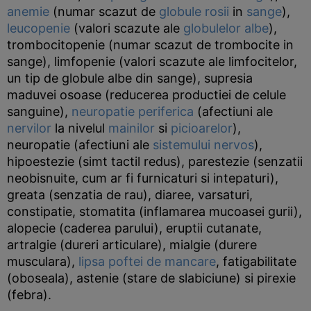
anemie
(numar scazut de
globule rosii
in
sange
),
leucopenie
(valori scazute ale
globulelor albe
),
trombocitopenie (numar scazut de trombocite in
sange), limfopenie (valori scazute ale limfocitelor,
un tip de globule albe din sange), supresia
maduvei osoase (reducerea productiei de celule
sanguine),
neuropatie periferica
(afectiuni ale
nervilor
la nivelul
mainilor
si
picioarelor
),
neuropatie (afectiuni ale
sistemului nervos
),
hipoestezie (simt tactil redus), parestezie (senzatii
neobisnuite, cum ar fi furnicaturi si intepaturi),
greata (senzatia de rau), diaree, varsaturi,
constipatie, stomatita (inflamarea mucoasei gurii),
alopecie (caderea parului), eruptii cutanate,
artralgie (dureri articulare), mialgie (durere
musculara),
lipsa poftei de mancare
, fatigabilitate
(oboseala), astenie (stare de slabiciune) si pirexie
(febra).