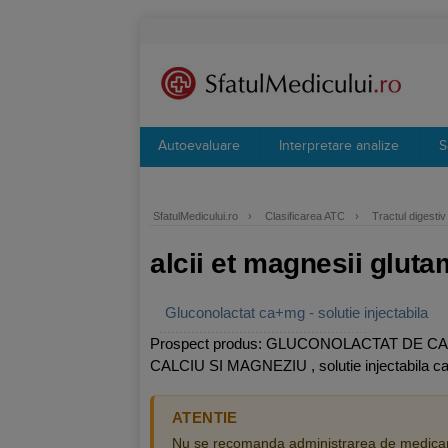
Autoevaluare
Interpretare analize
S
SfatulMedicului.ro
›
Clasificarea ATC
›
Tractul digesti
alcii et magnesii glut
Gluconolactat ca+mg - solutie injectabila
Prospect produs: GLUCONOLACTAT DE CAL
CALCIU SI MAGNEZIU , solutie injectabila calci
ATENTIE
Nu se recomanda administrarea de medicam