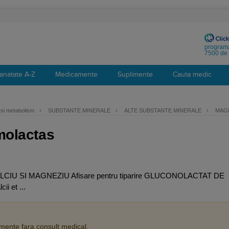
programa
7500 de 
anatate A-Z
Medicamente
Suplimente
Cauta medic
v si metabolism
›
SUBSTANTE MINERALE
›
ALTE SUBSTANTE MINERALE
›
MAGN
amolactas
CIU SI MAGNEZIU Afisare pentru tiparire GLUCONOLACTAT DE
i et ...
ente fara consult medical.