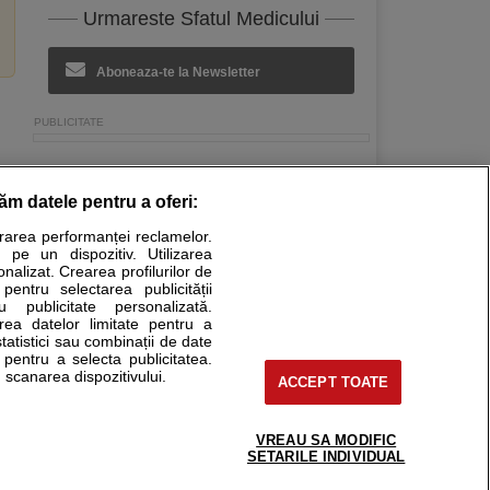
Urmareste Sfatul Medicului
Aboneaza-te la Newsletter
răm datele pentru a oferi:
Stiri medicale
urarea performanței reclamelor.
 pe un dispozitiv. Utilizarea
ucational. Ele nu pot substitui consultul medical direct si
onalizat. Crearea profilurilor de
a consultati fie medicul Dvs., fie unul dintre medicii pe care
 pentru selectarea publicității
u publicitate personalizată.
area datelor limitate pentru a
statistici sau combinații de date
e pentru a selecta publicitatea.
tru pacient
 scanarea dispozitivului.
ACCEPT TOATE
nici si cabinete
ta medic
reaba un medic
VREAU SA MODIFIC
support@sfatulmedicului.ro
SETARILE INDIVIDUAL
eoConsult
0374 109 268
ckmed - programari