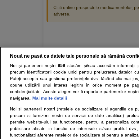
Cititi online prospectele medicamentelor, pen
adverse.
Nouă ne pasă ca datele tale personale să rămână confi
Resurse:
Autoevaluare simptome
Interpre
Noi și partenerii noștri
959
stocăm și/sau accesăm informații pe
precum identificatorii cookie unici pentru prelucrarea datelor c
Opiniile avizate ale medicilor, sfaturile si orice alt
Puteți accepta sau gestiona preferințele dvs. făcând clic mai jos,
nici diagnosticul stabilit in urma investigatiilor si 
opune utilizării unui interes legitim în orice moment pe pag
ii punem la dispozitie pentru programare in sistem
confidențialitate. Aceste alegeri vor fi raportate partenerilor noștr
navigarea.
Mai multe detalii
Despre noi
Legal
Noi si partenerii nostri (retelele de socializare si agentiile de p
Despre noi
Termeni si conditii
precum si furnizorii nostri de servicii de date analitice) prel
Contact
Politica de
permite website-ului sa functioneze, pentru a personaliza conti
Intrebari frecvente
confidentialitate
publicitare afisate in functie de interesele si/sau profilul dvs
Consultanti
Politica de cookie
functionalitati aferente retelelor de socializare si pentru a analiza
medicali
Modifica Setarile Cookie