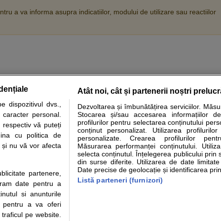
tru a va informa asupra indicatiilor, modului de utilizare sau reactiilor
dențiale
Atât noi, cât și partenerii noștri preluc
tare analize
Specialitati medicale
Boli si afectiuni
Calculatoare
 dispozitivul dvs.,
Dezvoltarea și îmbunătățirea serviciilor. Măs
u caracter personal.
Stocarea și/sau accesarea informațiilor de
e informatii despre sanatate disponibile pe sfatulmedicului.ro au scop informativ si ed
profilurilor pentru selectarea conținutului pers
 respectiv vă puteți
analizelor medicale. Va sfatuim, ca pe langa informatia primita pe sfatulmedicului.ro s
conținut personalizat. Utilizarea profilurilor
ina cu politica de
personalizate. Crearea profilurilor pentr
ul de programari la medic Clickmed.
i și nu vă vor afecta
Măsurarea performanței conținutului. Utiliz
selecta conținutul. Înțelegerea publicului prin 
din surse diferite. Utilizarea de date limitat
Drepturile consumatorului
Parteneri
Pen
Date precise de geolocație și identificarea prin
ublicitate partenere,
Protectia consumatorilor -
Inscriere clinica
Cli
Listă parteneri (furnizori)
ucram date pentru a
ANPC
Creaza cont medic
Cau
nutul si anunturile
Solutionarea Alternativa a
Int
., pentru a va oferi
Litigiilor
Vid
 traficul pe website.
Parte din Grupul
Info consumator: 0800.080.999
Cli