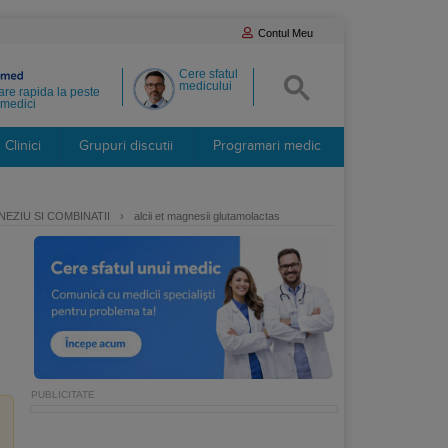
Contul Meu
Cere sfatul
medicului
re rapida la peste
medici
Clinici
Grupuri discutii
Programari medic
EZIU SI COMBINATII
›
alcii et magnesii glutamolactas