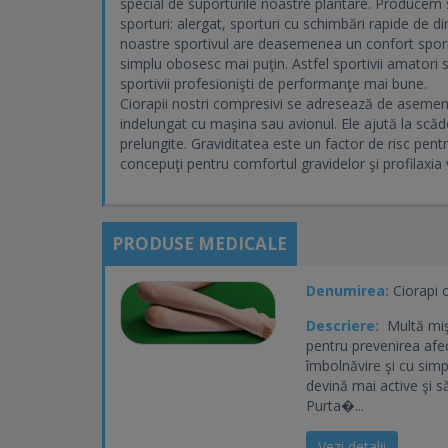
special de suporturile noastre plantare. Producem 
sporturi: alergat, sporturi cu schimbări rapide de dir
noastre sportivul are deasemenea un confort sporit,
simplu obosesc mai puţin. Astfel sportivii amatori 
sportivii profesionişti de performanţe mai bune.
Ciorapii nostri compresivi se adresează de asemen
indelungat cu maşina sau avionul. Ele ajută la scăder
prelungite. Graviditatea este un factor de risc pentr
concepuţi pentru comfortul gravidelor şi profilaxia 
PRODUSE MEDICALE
Denumirea:
Ciorapi 
Descriere:
Multă mişc
pentru prevenirea afec
îmbolnăvire şi cu simp
devină mai active şi s
Purta�...
Vezi detalii