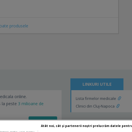
toate produsele
LINKURI UTILE
edicala online.
Lista firmelor medicale
s la peste
3 milioane de
Clinici din Cluj-Napoca
Vezi detalii!
Atât noi, cât și partenerii noștri prelucrăm datele pentru