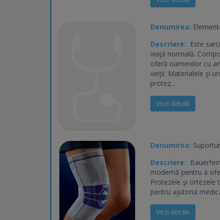
Denumirea:
Elemente
Descriere:
Este sarci
viaţă normală. Compo
oferă oamenilor cu amp
vieţii. Materialele şi 
protez...
Vezi detalii
Denumirea:
Suporturi
Descriere:
Bauerfeind
modernă pentru a oferi 
Protezele şi ortezele 
pentru ajutorul medical
Vezi detalii