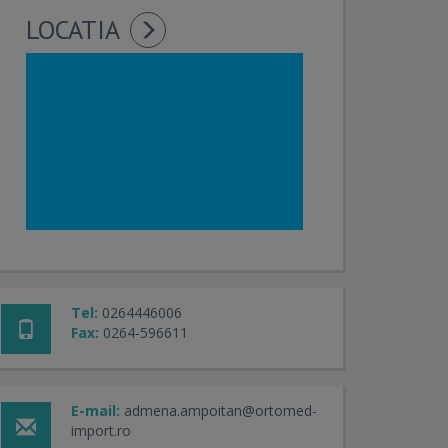
LOCATIA
Tel:
0264446006
Fax:
0264-596611
E-mail:
admena.ampoitan@ortomed-
import.ro