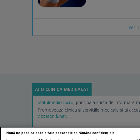
Vezi 
AI O CLINICA MEDICALA?
Sfatulmedicului.ro
, principala sursa de informare m
Promoveaza clinica si serviciile medicale si ai acce
vizitatori lunar.
Nouă ne pasă ca datele tale personale să rămână confidențiale