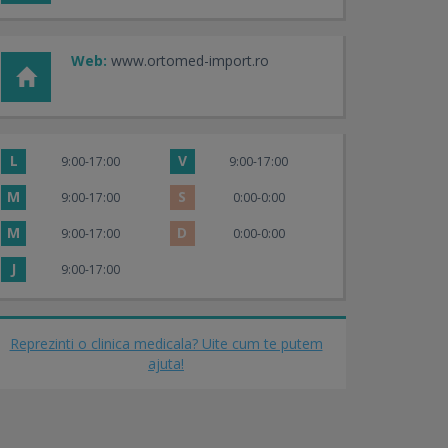
Web:
www.ortomed-import.ro
L
V
9:00-17:00
9:00-17:00
M
S
9:00-17:00
0:00-0:00
M
D
9:00-17:00
0:00-0:00
J
9:00-17:00
Reprezinti o clinica medicala? Uite cum te putem
ajuta!