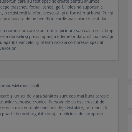
suporturi care au fost specific create pentru anumite
ecţie (baschet, fotbal, tenis), golf. Folosind suporturile
 o rezistenţă la efort crescută, şi o formă mai bună. Pur şi
se pot bucura de un beneficiu cardio-vascular crescut, iar
ea oamenilor care stau mult in picioare sau calatoresc timp
ea oboselii şi previn apariţia edemelor datorită inactivităţii
u apariţia varicelor şi oferim ciorapi compresivi special
varicelor.
compresivi medicinali
are şi un stil de viaţă sănătos sunt cea mai bună terapie
ţiunilor venoase cronice. Persoanele cu risc crescut de
tomele existente ale unei boli deja instalate, ar trebui să
ă poarte în mod regulat ciorapi medicinali de compresie.