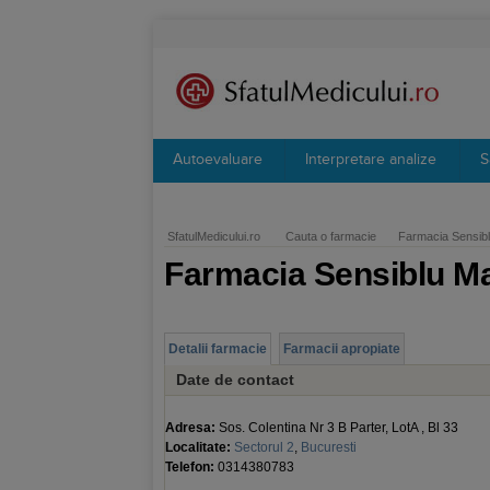
Autoevaluare
Interpretare analize
S
SfatulMedicului.ro
Cauta o farmacie
Farmacia Sensib
Farmacia Sensiblu M
Detalii farmacie
Farmacii apropiate
Date de contact
Adresa:
Sos. Colentina Nr 3 B Parter, LotA , Bl 33
Localitate:
Sectorul 2
,
Bucuresti
Telefon:
0314380783