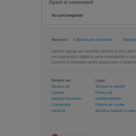
Opinii si comentarii
Nu sunt inregistrari
Resurse:
Autoevaluare simptome
Interpre
Opiniile avizate ale medicilor, sfaturile si orice alt
nici diagnosticul stabilit in urma investigatiilor si 
ii punem la dispozitie pentru programare in sistem
Despre noi
Legal
Despre noi
Termeni si conditii
Contact
Politica de
Intrebari frecvente
confidentialitate
Consultanti
Politica de cookie
medicali
Modifica Setarile Cookie