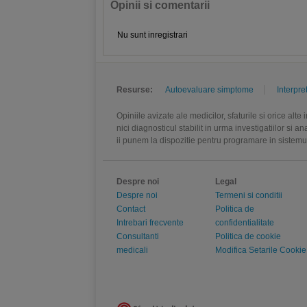
Opinii si comentarii
Nu sunt inregistrari
Resurse:
Autoevaluare simptome
Interpre
Opiniile avizate ale medicilor, sfaturile si orice alt
nici diagnosticul stabilit in urma investigatiilor si 
ii punem la dispozitie pentru programare in sistem
Despre noi
Legal
Despre noi
Termeni si conditii
Contact
Politica de
Intrebari frecvente
confidentialitate
Consultanti
Politica de cookie
medicali
Modifica Setarile Cookie