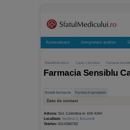
Autoevaluare
Interpretare analize
S
SfatulMedicului.ro
Cauta o farmacie
Farmacia Sensibl
Farmacia Sensiblu Ca
Detalii farmacie
Farmacii apropiate
Date de contact
Adresa:
Sos. Colentina nr. 426-426A
Localitate:
Sectorul 2
,
Bucuresti
Telefon:
0314380792