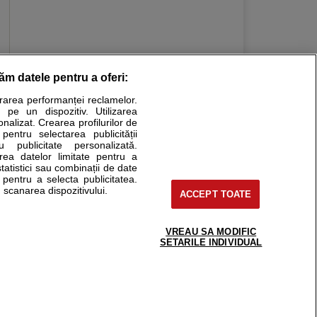
răm datele pentru a oferi:
Stiri medicale
urarea performanței reclamelor.
 pe un dispozitiv. Utilizarea
ucational. Ele nu pot substitui consultul medical direct si
onalizat. Crearea profilurilor de
a consultati fie medicul Dvs., fie unul dintre medicii pe care
 pentru selectarea publicității
u publicitate personalizată.
area datelor limitate pentru a
statistici sau combinații de date
e pentru a selecta publicitatea.
tru pacient
 scanarea dispozitivului.
ACCEPT TOATE
nici si cabinete
ta medic
reaba un medic
VREAU SA MODIFIC
support@sfatulmedicului.ro
SETARILE INDIVIDUAL
eoConsult
0374 109 268
ckmed - programari
dic