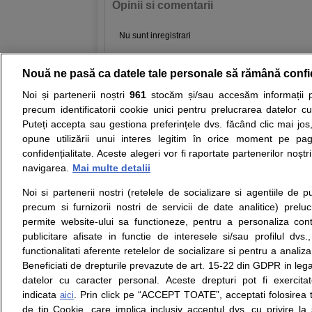
Opinii si comentarii
Nu sunt inregistrari
Nouă ne pasă ca datele tale personale să rămână confi
Resurse:
Autoevaluare simptome
Interpre
Noi și partenerii noștri
961
stocăm și/sau accesăm informații pe
precum identificatorii cookie unici pentru prelucrarea datelor c
Opiniile avizate ale medicilor, sfaturile si orice alt
Puteți accepta sau gestiona preferințele dvs. făcând clic mai jos,
nici diagnosticul stabilit in urma investigatiilor si 
opune utilizării unui interes legitim în orice moment pe pag
ii punem la dispozitie pentru programare in sistem
confidențialitate. Aceste alegeri vor fi raportate partenerilor noștr
navigarea.
Mai multe detalii
Despre noi
Legal
Noi si partenerii nostri (retelele de socializare si agentiile de p
Despre noi
Termeni si conditii
precum si furnizorii nostri de servicii de date analitice) prel
Contact
Politica de
permite website-ului sa functioneze, pentru a personaliza conti
Intrebari frecvente
confidentialitate
publicitare afisate in functie de interesele si/sau profilul dvs
Consultanti
Politica de cookie
functionalitati aferente retelelor de socializare si pentru a analiza
medicali
Modifica Setarile Cookie
Beneficiati de drepturile prevazute de art. 15-22 din GDPR in leg
datelor cu caracter personal. Aceste drepturi pot fi exercita
indicata
. Prin click pe “ACCEPT TOATE”, acceptati folosirea t
aici
de tip Cookie, care implica inclusiv acceptul dvs. cu privire l