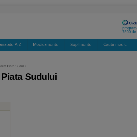
programa
7500 de 
anatate A-Z
Medicamente
Suplimente
Cauta medic
arm Piata Sudului
Piata Sudului