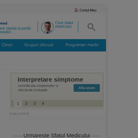
Contul Meu
Cere sfatul
medicului
re rapida la peste
medici
Clinici
Grupuri discutii
Programari medic
Interpretare simptome
semnificatia simptomelor si
Afla acum
afectiunile probabile
1
2
3
4
Urmareste Sfatul Medicului