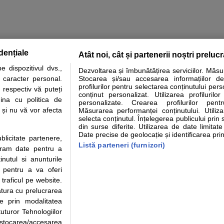
dențiale
Atât noi, cât și partenerii noștri preluc
tare analize
Specialitati medicale
Boli si afectiuni
Calculatoare
 dispozitivul dvs.,
Dezvoltarea și îmbunătățirea serviciilor. Măs
u caracter personal.
Stocarea și/sau accesarea informațiilor de
e informatii despre sanatate disponibile pe sfatulmedicului.ro au scop informativ si ed
profilurilor pentru selectarea conținutului pers
 respectiv vă puteți
analizelor medicale. Va sfatuim, ca pe langa informatia primita pe sfatulmedicului.ro s
conținut personalizat. Utilizarea profilurilor
ina cu politica de
personalizate. Crearea profilurilor pentr
ul de programari la medic Clickmed.
i și nu vă vor afecta
Măsurarea performanței conținutului. Utiliz
selecta conținutul. Înțelegerea publicului prin 
din surse diferite. Utilizarea de date limitat
Drepturile consumatorului
Parteneri
Pen
Date precise de geolocație și identificarea prin
ublicitate partenere,
Protectia consumatorilor -
Inscriere clinica
Cli
Listă parteneri (furnizori)
ucram date pentru a
ANPC
Creaza cont medic
Cau
nutul si anunturile
Solutionarea Alternativa a
Int
., pentru a va oferi
Litigiilor
Vid
 traficul pe website.
Parte din Grupul
Info consumator: 0800.080.999
Cli
atura cu prelucrarea
Formulare europene - CNAS
me
te prin modalitatea
Ministerul Sanatatii - ANMDM
uturor Tehnologiilor
a stocarea/accesarea