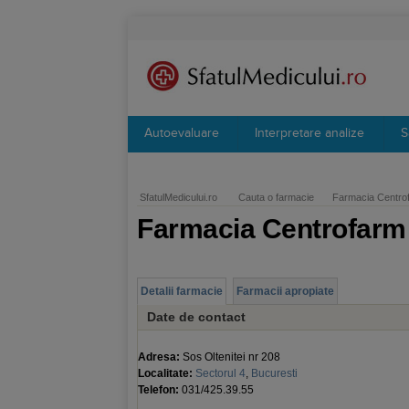
Autoevaluare
Interpretare analize
S
SfatulMedicului.ro
Cauta o farmacie
Farmacia Centrof
Farmacia Centrofarm 
Detalii farmacie
Farmacii apropiate
Date de contact
Adresa:
Sos Oltenitei nr 208
Localitate:
Sectorul 4
,
Bucuresti
Telefon:
031/425.39.55