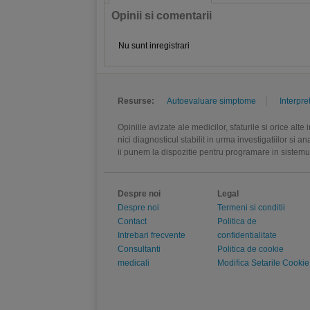
Opinii si comentarii
Nu sunt inregistrari
Resurse:
Autoevaluare simptome
Interpre
Opiniile avizate ale medicilor, sfaturile si orice alt
nici diagnosticul stabilit in urma investigatiilor si 
ii punem la dispozitie pentru programare in sistem
Despre noi
Legal
Despre noi
Termeni si conditii
Contact
Politica de
Intrebari frecvente
confidentialitate
Consultanti
Politica de cookie
medicali
Modifica Setarile Cookie