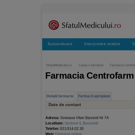
Autoevaluare
Interpretare analize
S
SfatulMedicului.ro
Cauta o farmacie
Farmacia Centr
Farmacia Centrofarm
Detalii farmacie
Farmacii apropiate
Date de contact
Adresa:
Soseaua Vitan Barzesti Nr 7A
Localitate:
Sectorul 4
,
Bucuresti
Telefon:
021/314.02.30
Web:
Farmacie online