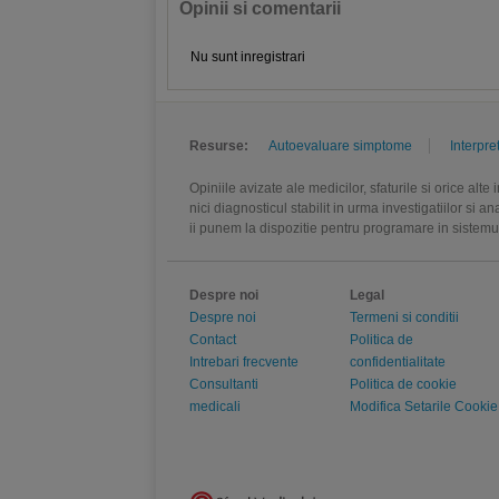
Opinii si comentarii
Nu sunt inregistrari
Resurse:
Autoevaluare simptome
Interpre
Opiniile avizate ale medicilor, sfaturile si orice alt
nici diagnosticul stabilit in urma investigatiilor si 
ii punem la dispozitie pentru programare in sistem
Despre noi
Legal
Despre noi
Termeni si conditii
Contact
Politica de
Intrebari frecvente
confidentialitate
Consultanti
Politica de cookie
medicali
Modifica Setarile Cookie