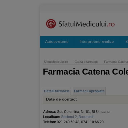
Autoevaluare
Interpretare analize
S
SfatulMedicului.ro
Cauta o farmacie
Farmacia Catena 
Farmacia Catena Cole
Detalii farmacie
Farmacii apropiate
Date de contact
Adresa:
Sos Colentina, Nr. 81, Bl 84, parter
Localitate:
Sectorul 2
,
Bucuresti
Telefon:
021 240.50.48, 0741 10.66.20