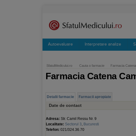
Autoevaluare
Interpretare analize
S
SfatulMedicului.ro
Cauta o farmacie
Farmacia Catena
Farmacia Catena Cam
Detalii farmacie
Farmacii apropiate
Date de contact
Adresa:
Str. Camil Ressu Nr. 9
Localitate:
Sectorul 3
,
Bucuresti
Telefon:
021/324.36.70