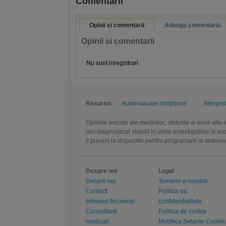
Comentarii
Opinii si comentarii
Adauga comentariu
Opinii si comentarii
Nu sunt inregistrari
Resurse:
Autoevaluare simptome
Interpre
Opiniile avizate ale medicilor, sfaturile si orice alt
nici diagnosticul stabilit in urma investigatiilor si 
ii punem la dispozitie pentru programare in sistem
Despre noi
Legal
Despre noi
Termeni si conditii
Contact
Politica de
Intrebari frecvente
confidentialitate
Consultanti
Politica de cookie
medicali
Modifica Setarile Cookie