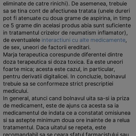
eliminate de catre rinichi). De asemenea, trebuie
sa se tina cont de afectiunea tratata (unele dureri
pot fi atenuate cu doua grame de aspirina, in timp
ce 5 grame din acelasi produs abia sunt suficiente
in tratamentul crizelor de reumatism inflamator),
de eventualele
interactiuni cu alte medicamente
,
de sex, uneori de factorii ereditari.
Marja terapeutica corespunde diferentei dintre
doza terapeutica si doza toxica. Ea este uneori
foarte mica; acesta este cazul, in particular,
pentru derivatii digitalicei. In concluzie, bolnavul
trebuie sa se conformeze strict prescriptiei
medicului.
In general, atunci cand bolnavul uita sa-si ia priza
de medicament, este de ajuns ca acesta sa ia
medicamentul de indata ce a constatat omisiunea
si sa astepte minimum doua ore inainte de a relua
tratamentul. Daca uitatul se repeta, este
recomandabil sa se ceara sfatul farmacistului sau