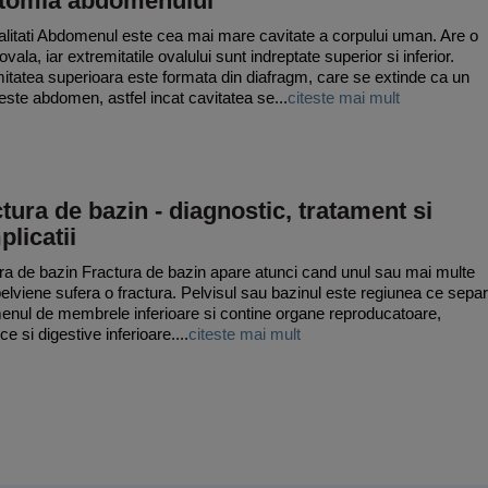
tomia abdomenului
litati Abdomenul este cea mai mare cavitate a corpului uman. Are o
vala, iar extremitatile ovalului sunt indreptate superior si inferior.
itatea superioara este formata din diafragm, care se extinde ca un
ste abdomen, astfel incat cavitatea se...
citeste mai mult
tura de bazin - diagnostic, tratament si
licatii
ra de bazin Fractura de bazin apare atunci cand unul sau mai multe
elviene sufera o fractura. Pelvisul sau bazinul este regiunea ce sepa
nul de membrele inferioare si contine organe reproducatoare,
ce si digestive inferioare....
citeste mai mult