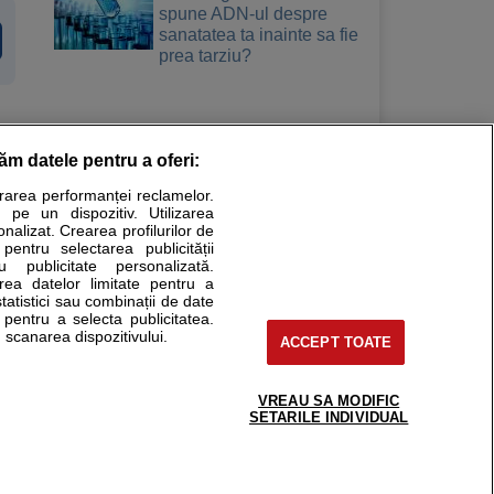
spune ADN-ul despre
sanatatea ta inainte sa fie
prea tarziu?
răm datele pentru a oferi:
Stiri medicale
urarea performanței reclamelor.
 pe un dispozitiv. Utilizarea
ucational. Ele nu pot substitui consultul medical direct si
onalizat. Crearea profilurilor de
a consultati fie medicul Dvs., fie unul dintre medicii pe care
 pentru selectarea publicității
u publicitate personalizată.
area datelor limitate pentru a
statistici sau combinații de date
e pentru a selecta publicitatea.
tru pacient
 scanarea dispozitivului.
ACCEPT TOATE
nici si cabinete
ta medic
reaba un medic
VREAU SA MODIFIC
support@sfatulmedicului.ro
SETARILE INDIVIDUAL
eoConsult
0374 109 268
ckmed - programari
dic