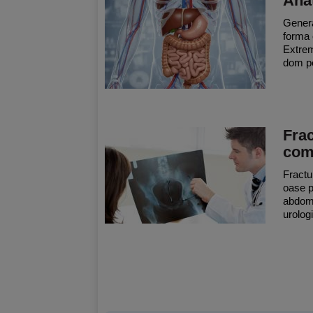
Ana
Genera
forma o
Extrem
dom pe
Frac
comp
Fractu
oase p
abdome
urologi