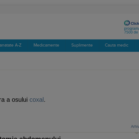
programa
7500 de 
anatate A-Z
Medicamente
Suplimente
Cauta medic
ra a osului
coxal
.
Arhi