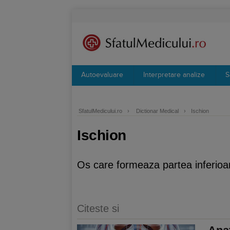
Autoevaluare
Interpretare analize
S
SfatulMedicului.ro
›
Dictionar Medical
›
Ischion
Ischion
Os care formeaza partea inferioa
Citeste si