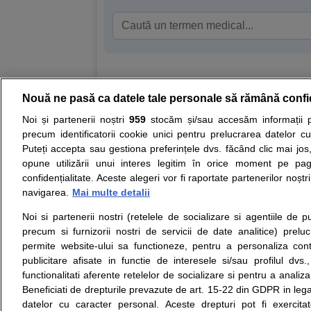
Nouă ne pasă ca datele tale personale să rămână confi
Resurse:
Autoevaluare simptome
Interpre
Noi și partenerii noștri
959
stocăm și/sau accesăm informații pe
precum identificatorii cookie unici pentru prelucrarea datelor c
Opiniile avizate ale medicilor, sfaturile si orice alt
Puteți accepta sau gestiona preferințele dvs. făcând clic mai jos,
nici diagnosticul stabilit in urma investigatiilor si 
opune utilizării unui interes legitim în orice moment pe pag
ii punem la dispozitie pentru programare in sistem
confidențialitate. Aceste alegeri vor fi raportate partenerilor noștr
navigarea.
Mai multe detalii
Despre noi
Legal
Noi si partenerii nostri (retelele de socializare si agentiile de p
Despre noi
Termeni si conditii
precum si furnizorii nostri de servicii de date analitice) prel
Contact
Politica de
permite website-ului sa functioneze, pentru a personaliza conti
Intrebari frecvente
confidentialitate
publicitare afisate in functie de interesele si/sau profilul dvs
Consultanti
Politica de cookie
functionalitati aferente retelelor de socializare si pentru a analiza
medicali
Modifica Setarile Cookie
Beneficiati de drepturile prevazute de art. 15-22 din GDPR in leg
datelor cu caracter personal. Aceste drepturi pot fi exercita