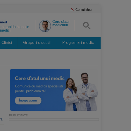
Contul Meu
Cere sfatul
medicului
re rapida la peste
medici
Clinici
Grupuri discutii
Programari medic
va