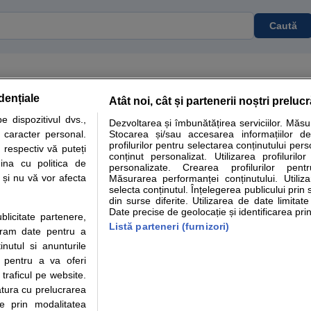
Caută
dențiale
Atât noi, cât și partenerii noștri preluc
tare analize
Specialitati medicale
Boli si afectiuni
Calculatoare
 dispozitivul dvs.,
Dezvoltarea și îmbunătățirea serviciilor. Măs
u caracter personal.
Stocarea și/sau accesarea informațiilor de
e informatii despre sanatate disponibile pe sfatulmedicului.ro au scop informativ si ed
profilurilor pentru selectarea conținutului pers
 respectiv vă puteți
analizelor medicale. Va sfatuim, ca pe langa informatia primita pe sfatulmedicului.ro s
conținut personalizat. Utilizarea profilurilor
ina cu politica de
personalizate. Crearea profilurilor pentr
ul de programari la medic Clickmed.
i și nu vă vor afecta
Măsurarea performanței conținutului. Utiliz
selecta conținutul. Înțelegerea publicului prin 
din surse diferite. Utilizarea de date limitat
Drepturile consumatorului
Parteneri
Pen
Date precise de geolocație și identificarea prin
ublicitate partenere,
Protectia consumatorilor -
Inscriere clinica
Cli
Listă parteneri (furnizori)
ucram date pentru a
ANPC
Creaza cont medic
Cau
nutul si anunturile
Solutionarea Alternativa a
Int
., pentru a va oferi
Litigiilor
Vid
 traficul pe website.
Parte din Grupul
Info consumator: 0800.080.999
Cli
atura cu prelucrarea
Formulare europene - CNAS
me
te prin modalitatea
Ministerul Sanatatii - ANMDM