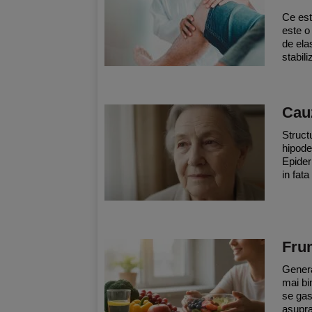
Ce est
este o 
de elas
stabili
Cauz
Structu
hipode
Epider
in fata
Frum
Genera
mai bi
se gas
asupra 