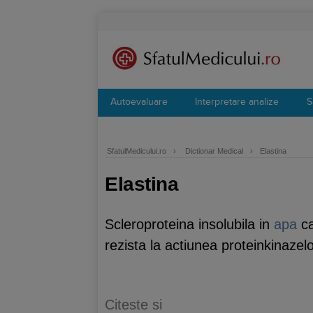
Autoevaluare
Interpretare analize
S
SfatulMedicului.ro
›
Dictionar Medical
›
Elastina
Elastina
Scleroproteina insolubila in
apa
ca
rezista la actiunea proteinkinazelo
Citeste si