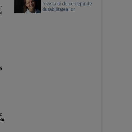
rezista si de ce depinde
r
durabilitatea lor
si
ra
te
tii