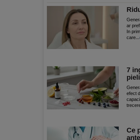
Ridu
General
ar pre
In pri
care...
7 in
pieli
Genera
efect d
capaci
trecere
Ce p
ante