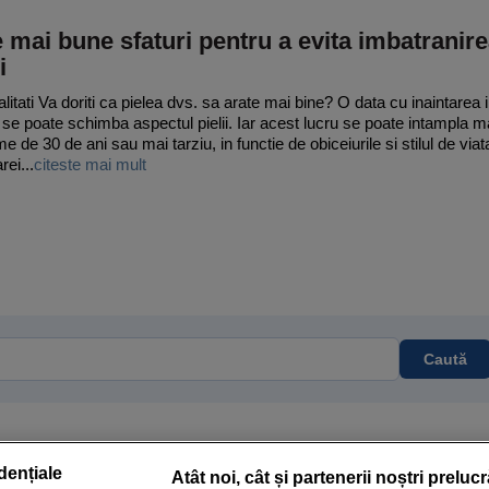
 mai bune sfaturi pentru a evita imbatranir
i
litati Va doriti ca pielea dvs. sa arate mai bine? O data cu inaintarea 
 se poate schimba aspectul pielii. Iar acest lucru se poate intampla m
 de 30 de ani sau mai tarziu, in functie de obiceiurile si stilul de viat
rei...
citeste mai mult
Caută
dențiale
Atât noi, cât și partenerii noștri preluc