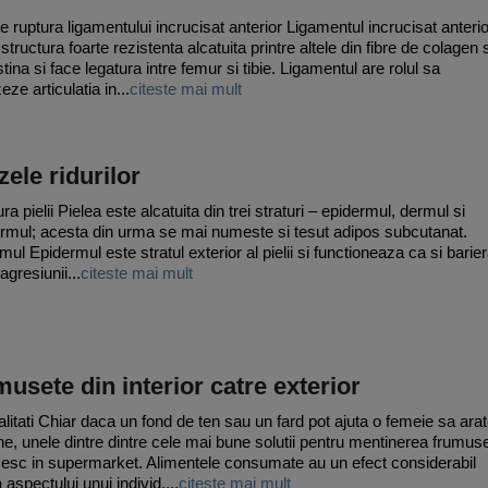
e ruptura ligamentului incrucisat anterior Ligamentul incrucisat anterio
structura foarte rezistenta alcatuita printre altele din fibre de colagen 
tina si face legatura intre femur si tibie. Ligamentul are rolul sa
zeze articulatia in...
citeste mai mult
ele ridurilor
ra pielii Pielea este alcatuita din trei straturi – epidermul, dermul si
rmul; acesta din urma se mai numeste si tesut adipos subcutanat.
mul Epidermul este stratul exterior al pielii si functioneaza ca si barie
 agresiunii...
citeste mai mult
usete din interior catre exterior
litati Chiar daca un fond de ten sau un fard pot ajuta o femeie sa ara
ne, unele dintre dintre cele mai bune solutii pentru mentinerea frumuse
esc in supermarket. Alimentele consumate au un efect considerabil
aspectului unui individ....
citeste mai mult