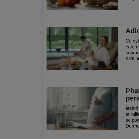
Adio
Ce este
care n
suprad
XVIII-l
Phar
peri
Iesind
stiint
se poa
Dermoc