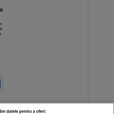
ea
in
ai
a
răm datele pentru a oferi: