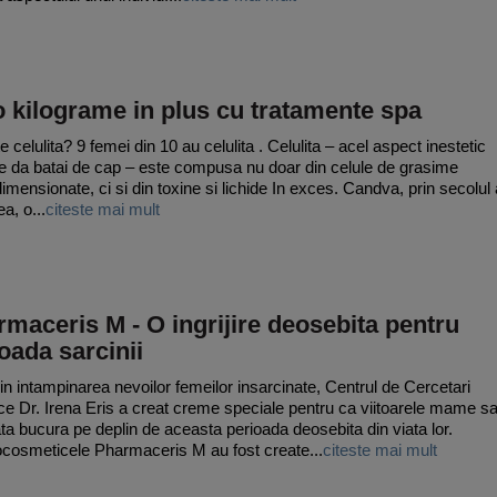
 kilograme in plus cu tratamente spa
 celulita? 9 femei din 10 au celulita . Celulita – acel aspect inestetic
e da batai de cap – este compusa nu doar din celule de grasime
imensionate, ci si din toxine si lichide In exces. Candva, prin secolul 
ea, o...
citeste mai mult
maceris M - O ingrijire deosebita pentru
oada sarcinii
 in intampinarea nevoilor femeilor insarcinate, Centrul de Cercetari
ifice Dr. Irena Eris a creat creme speciale pentru ca viitoarele mame s
ta bucura pe deplin de aceasta perioada deosebita din viata lor.
osmeticele Pharmaceris M au fost create...
citeste mai mult