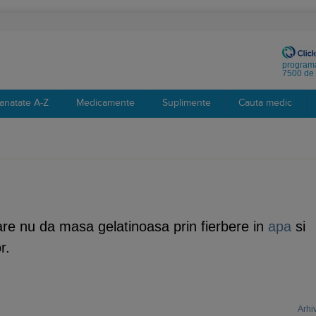
programa
7500 de 
anatate A-Z
Medicamente
Suplimente
Cauta medic
re nu da masa gelatinoasa prin fierbere in
apa
si
r.
Arhi