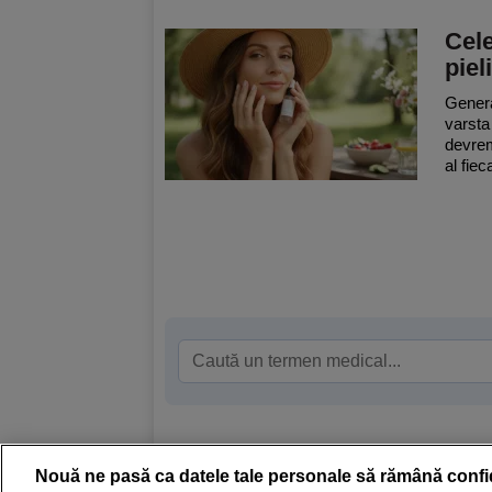
Cele
pieli
Genera
varsta
devreme
al fieca
Nouă ne pasă ca datele tale personale să rămână confi