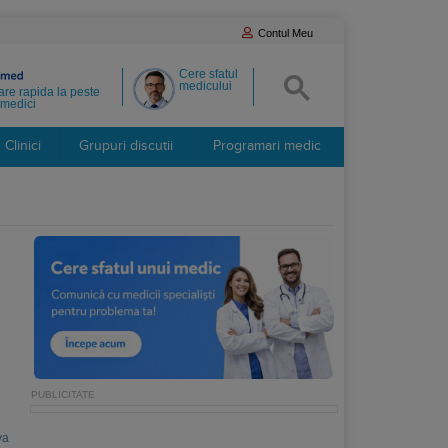
Contul Meu
Cere sfatul
medicului
re rapida la peste
medici
Clinici
Grupuri discutii
Programari medic
va