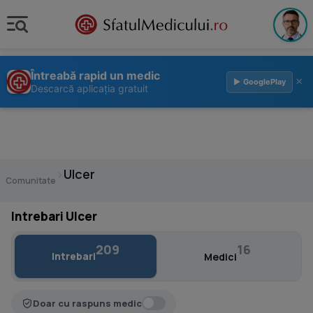
Întreabă rapid un medic
×
▶ GooglePlay
Descarcă aplicația gratuit
›
Ulcer
Comunitate
Intrebari Ulcer
209
16
Intrebari
Medici
Doar cu raspuns medic