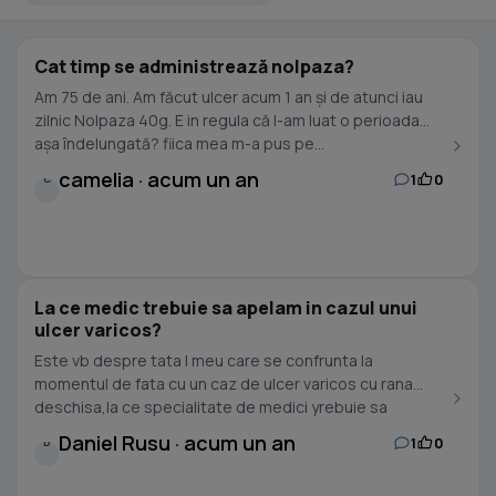
Cat timp se administrează nolpaza?
Am 75 de ani. Am făcut ulcer acum 1 an și de atunci iau
zilnic Nolpaza 40g. E in regula că l-am luat o perioada
așa îndelungată? fiica mea m-a pus pe...
camelia · acum un an
1
0
C
La ce medic trebuie sa apelam in cazul unui
ulcer varicos?
Este vb despre tata l meu care se confrunta la
momentul de fata cu un caz de ulcer varicos cu rana
deschisa,la ce specialitate de medici yrebuie sa
apelam??
Daniel Rusu · acum un an
1
0
D