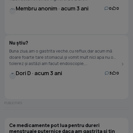
Membru anonim · acum 3 ani
0
0
Nu știu?
Buna ziua,am o gastrita veche,cu reflux,dar acum mă
doare foarte tare stomacul,și vomit mult nici apa nu o
tolerez și astăzi am facut endoscopie,...
Dori D · acum 3 ani
3
0
D
Ce medicamente pot lua pentru dureri
menstruale puternice daca am gastrita si tin