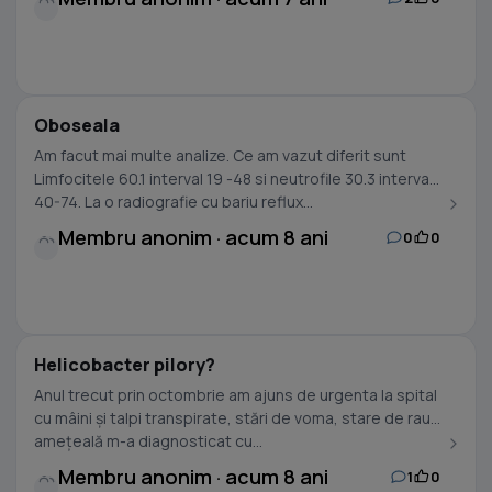
Oboseala
Am facut mai multe analize. Ce am vazut diferit sunt
Limfocitele 60.1 interval 19 -48 si neutrofile 30.3 interval
40-74. La o radiografie cu bariu reflux...
Membru anonim · acum 8 ani
0
0
Helicobacter pilory?
Anul trecut prin octombrie am ajuns de urgenta la spital
cu mâini și talpi transpirate, stări de voma, stare de rau,
amețeală m-a diagnosticat cu...
Membru anonim · acum 8 ani
1
0