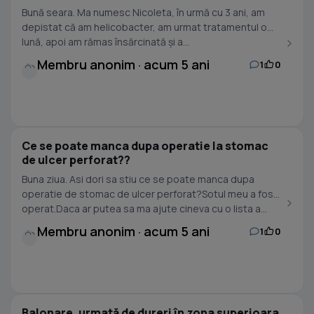
Bună seara. Ma numesc Nicoleta, în urmă cu 3 ani, am
depistat că am helicobacter, am urmat tratamentul o
lună, apoi am rămas însărcinată și a...
Membru anonim · acum 5 ani
1
0
Ce se poate manca dupa operatie la stomac
de ulcer perforat??
Buna ziua. Asi dori sa stiu ce se poate manca dupa
operatie de stomac de ulcer perforat?Sotul meu a fost
operat.Daca ar putea sa ma ajute cineva cu o lista a...
Membru anonim · acum 5 ani
1
0
Balonare, urmată de dureri în zona superioara