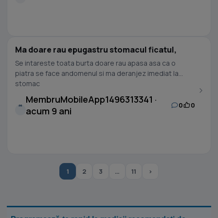
Ma doare rau epugastru stomacul ficatul,
Se intareste toata burta doare rau apasa asa ca o
piatra se face andomenul si ma deranjez imediat la
stomac
MembruMobileApp1496313341 ·
0
0
M
acum 9 ani
1
2
3
…
11
›