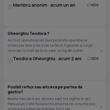
Membru anonim · acum un an
1
0
Gheorghiu Teodora ?
Am fost operată acum 3luni jumătate operatia se
vindecaze bine și de 2zile sa făcut 3 gaurele și curge
ceva dar nu mult de la ce oare va rog din suflet...
Teodora Gheorghiu · acum 2 ani
1
0
T
Posibil reflux sau altceva pe partea de
gastro?
Baiatul meu de 6 ani, de vreo sapt tot inghite in sec.
Pana acum 2 zile facea lucrul asta mai rar, si nu era asa
vizibil actul reflex de inghitire. De 2 zile...