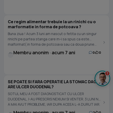
Ce regim alimentar trebuie la un rinichi cu o
marformatie in forma de potcoava ?
Buna ziua ! Acum 3 luni am nascut o fetita cu un singur
rinichi pe partea stanga care m-i sa spus ca este
malformat( in forma de potcoava sau ca doua prune...
Membru anonim · acum 7 ani
0
0
?
SE POATE SI FARA OPERATIE LA STOMAC DACA
ARE ULCER DUODENAL?
SOTUL MEU A FOST DIAGNOSTICAT CU ULCER
DUODENAL, I-AU PRESCRIS NEXIUM SI VENTER. 3 LUNI NU
A MAI AVUT PROBLEME, IAR DUPA ACEEA L-A DURUT IAR.
Membru anonim · acum 7 ani
2
0