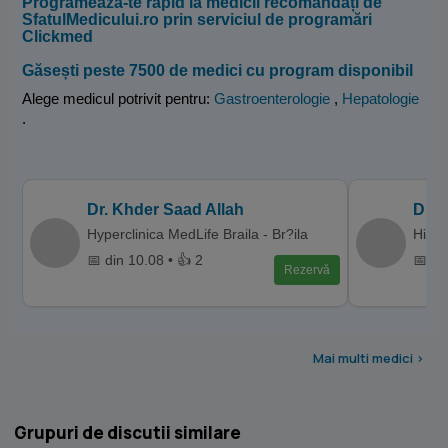
Programează-te rapid la medicii recomandați de
SfatulMedicului.ro prin serviciul de programări
Clickmed
Găsești peste 7500 de medici cu program disponibil
Alege medicul potrivit pentru:
Gastroenterologie
,
Hepatologie
.
Dr. Khder Saad Allah
Dr. 
Hyperclinica MedLife Braila - Br?ila
Hiper
📅 din 10.08 • 👍 2
📅 di
Rezervă
Mai multi medici >
Grupuri de discutii similare