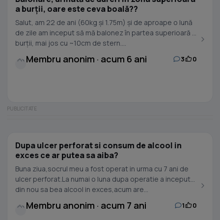
a burții, oare este ceva boală??
Salut, am 22 de ani (60kg și 1.75m) și de aproape o lună
de zile am inceput să mă balonez în partea superioară a
burții, mai jos cu ~10cm de stern....
Membru anonim · acum 6 ani
3
0
Dupa ulcer perforat si consum de alcool in
exces ce ar putea sa aiba?
Buna ziua,socrul meu a fost operat in urma cu 7 ani de
ulcer perforat.La numai o luna dupa operatie a inceput
din nou sa bea alcool in exces,acum are...
Membru anonim · acum 7 ani
1
0