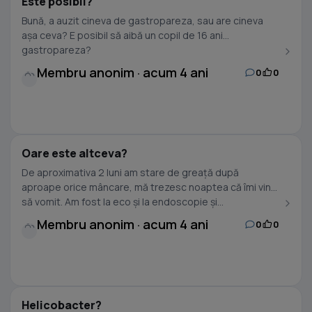
Este posibil?
Bună, a auzit cineva de gastropareza, sau are cineva
așa ceva? E posibil să aibă un copil de 16 ani
gastropareza?
Membru anonim · acum 4 ani
0
0
Oare este altceva?
De aproximativa 2 luni am stare de greață după
aproape orice mâncare, mă trezesc noaptea că îmi vine
să vomit. Am fost la eco și la endoscopie și...
Membru anonim · acum 4 ani
0
0
Helicobacter?