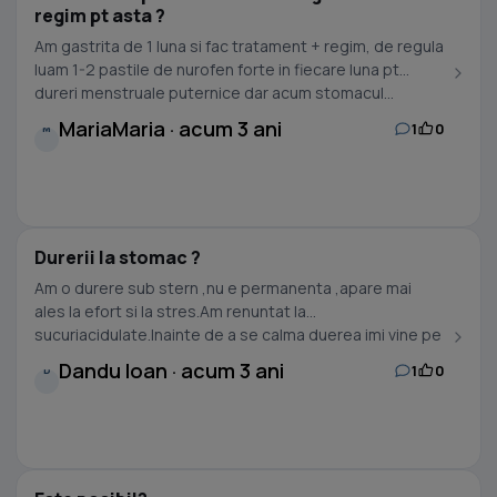
regim pt asta ?
Am gastrita de 1 luna si fac tratament + regim, de regula
luam 1-2 pastile de nurofen forte in fiecare luna pt
dureri menstruale puternice dar acum stomacul...
MariaMaria · acum 3 ani
1
0
M
Durerii la stomac ?
Am o durere sub stern ,nu e permanenta ,apare mai
ales la efort si la stres.Am renuntat la
sucuriacidulate.Inainte de a se calma duerea imi vine pe
gura...
Dandu Ioan · acum 3 ani
1
0
D