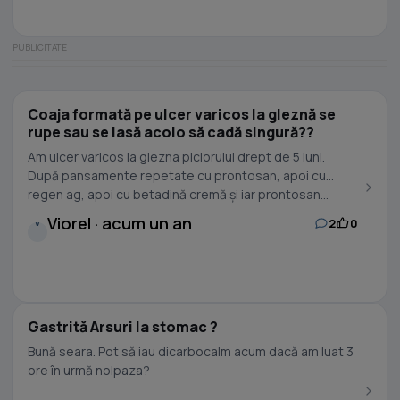
Coaja formată pe ulcer varicos la gleznă se
rupe sau se lasă acolo să cadă singură??
Am ulcer varicos la glezna piciorului drept de 5 luni.
După pansamente repetate cu prontosan, apoi cu
regen ag, apoi cu betadină cremă și iar prontosan...
Viorel · acum un an
2
0
V
Gastrită Arsuri la stomac ?
Bună seara. Pot să iau dicarbocalm acum dacă am luat 3
ore în urmă nolpaza?