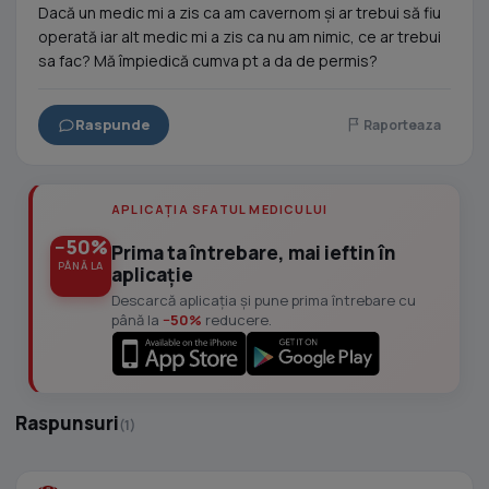
Dacă un medic mi a zis ca am cavernom și ar trebui să fiu
operată iar alt medic mi a zis ca nu am nimic, ce ar trebui
sa fac? Mă împiedică cumva pt a da de permis?
Raspunde
Raporteaza
APLICAȚIA SFATUL MEDICULUI
−50%
Prima ta întrebare, mai ieftin în
PÂNĂ LA
aplicație
Descarcă aplicația și pune prima întrebare cu
până la
−50%
reducere.
Raspunsuri
(1)