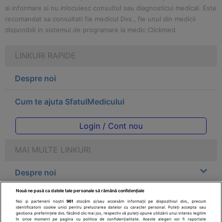
si informare si nu inlocuiesc consultul sau diagnosticul medical. Este
recomandat sa consultati fie medicul Dvs., fie unul din medicii
disponibili in sistemul de programare la medic Clickmed.
LINKURI RAPIDE
Despre noi
Cum te ajuta SfatulMedicului
Login / Cont nou
MAI MULTE LINKURI
Despre noi
Nouă ne pasă ca datele tale personale să rămână confidențiale
Legal
Noi și partenerii noștri
961
stocăm și/sau accesăm informații pe dispozitivul dvs., precum
identificatorii cookie unici pentru prelucrarea datelor cu caracter personal. Puteți accepta sau
gestiona preferințele dvs. făcând clic mai jos, respectiv vă puteți opune utilizării unui interes legitim
Drepturile consumatorului
în orice moment pe pagina cu politica de confidențialitate. Aceste alegeri vor fi raportate