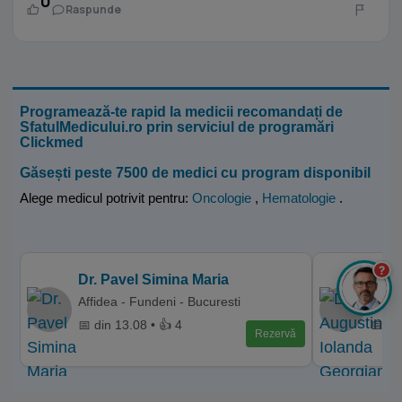
0
Raspunde
Programează-te rapid la medicii recomandați de
SfatulMedicului.ro prin serviciul de programări
Clickmed
Găsești peste 7500 de medici cu program disponibil
Alege medicul potrivit pentru:
Oncologie
,
Hematologie
.
?
Dr. Pavel Simina Maria
Dr. 
Affidea - Fundeni - Bucuresti
Spita
📅 din 13.08 • 👍 4
📅 di
Rezervă