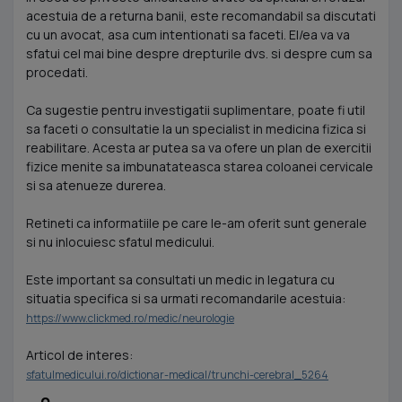
acestuia de a returna banii, este recomandabil sa discutati
cu un avocat, asa cum intentionati sa faceti. El/ea va va
sfatui cel mai bine despre drepturile dvs. si despre cum sa
procedati.
Ca sugestie pentru investigatii suplimentare, poate fi util
sa faceti o consultatie la un specialist in medicina fizica si
reabilitare. Acesta ar putea sa va ofere un plan de exercitii
fizice menite sa imbunatateasca starea coloanei cervicale
si sa atenueze durerea.
Retineti ca informatiile pe care le-am oferit sunt generale
si nu inlocuiesc sfatul medicului.
Este important sa consultati un medic in legatura cu
situatia specifica si sa urmati recomandarile acestuia:
https://www.clickmed.ro/medic/neurologie
Articol de interes:
sfatulmedicului.ro/dictionar-medical/trunchi-cerebral_5264