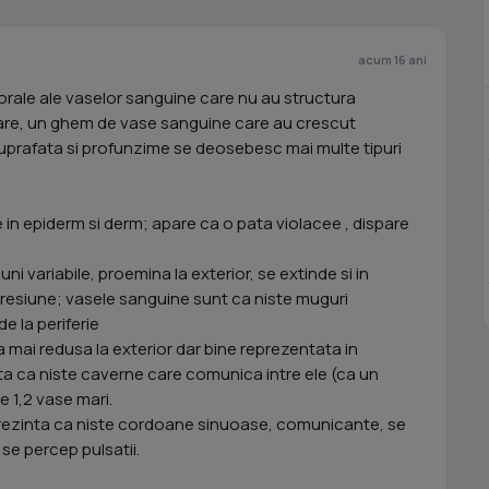
acum 16 ani
ale ale vaselor sanguine care nu au structura
are, un ghem de vase sanguine care au crescut
 suprafata si profunzime se deosebesc mai multe tipuri
n epiderm si derm; apare ca o pata violacee , dispare
 variabile, proemina la exterior, se extinde si in
presiune; vasele sanguine sunt ca niste muguri
e la periferie
ai redusa la exterior dar bine reprezentata in
a ca niste caverne care comunica intre ele (ca un
e 1,2 vase mari.
rezinta ca niste cordoane sinuoase, comunicante, se
 se percep pulsatii.