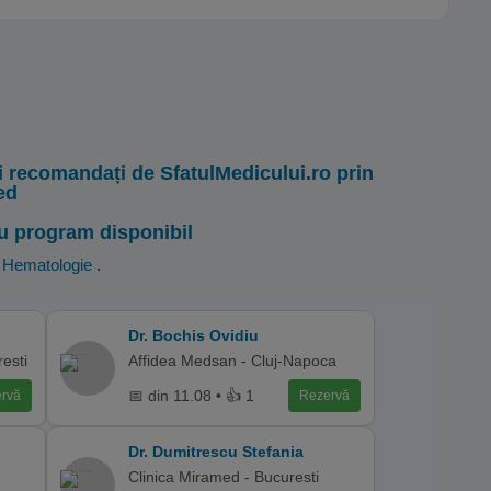
i recomandați de SfatulMedicului.ro prin
ed
u program disponibil
,
Hematologie
.
Dr. Bochis Ovidiu
esti
Affidea Medsan - Cluj-Napoca
📅 din 11.08 • 👍 1
rvă
Rezervă
Dr. Dumitrescu Stefania
Clinica Miramed - Bucuresti