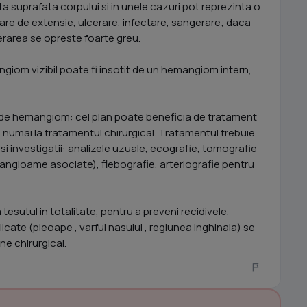
 suprafata corpului si in unele cazuri pot reprezinta o
are de extensie, ulcerare, infectare, sangerare; daca
rarea se opreste foarte greu.
giom vizibil poate fi insotit de un hemangiom intern,
ul de hemangiom: cel plan poate beneficia de tratament
e numai la tratamentul chirurgical. Tratamentul trebuie
i investigatii: analizele uzuale, ecografie, tomografie
ngioame asociate), flebografie, arteriografie pentru
 tesutul in totalitate, pentru a preveni recidivele.
ate (pleoape , varful nasului , regiunea inghinala) se
ine chirurgical.