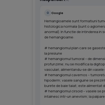
Google
G
Hemangioamele sunt formatiuni tumor
histologica normala (sunt o aglomer
anormal). In functie de intinderea in
de hemangioame:
# hemangiomul plan care se gaseste i
la presiune
# hemangiomul tumoral – de dimensiuni
profunzime; nu se modifica la digito
vasculari, alimentandu-se din vasele d
# hemangiomul cavernos – tumoreta m
hipoderm; vasele sanguine se prezint
burete de baie taiat; este alimentat d
# hemangiomul cirsoid – vasele se p
intalnesc intr-un anevrism; la palpare