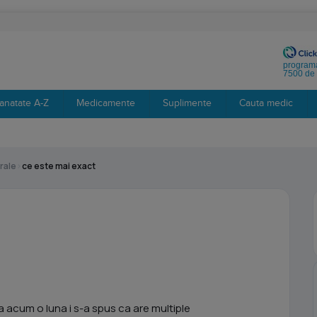
programa
7500 de 
anatate A-Z
Medicamente
Suplimente
Cauta medic
rale
›
ce este mai exact
acum o luna i s-a spus ca are multiple