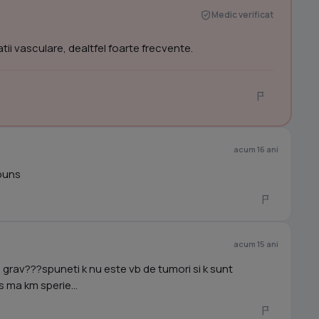
Medic verificat
tii vasculare, dealtfel foarte frecvente.
acum 16 ani
puns
acum 15 ani
va grav???spuneti k nu este vb de tumori si k sunt
s ma km sperie...