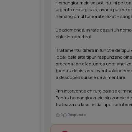
Hemangioamele se pot intalni pe toata
urgenta chirurgicala, avand putere m
hemangiomul tumoral e lezat – sange
De asemenea, in rare cazuri un heman
chiar intracerbral.
Tratamentul difera in functie de tip
local, celelalte tipuri raspunzand bin
precedat de efectuarea unor analize s
(pentru depistarea eventualelor hema
a descoperi sursele de alimentare.
Prin interventie chirurgicala se elimina
Pentru hemangioamele din zonele delic
trateaza cu laser initial apoi se interv
0
Raspunde