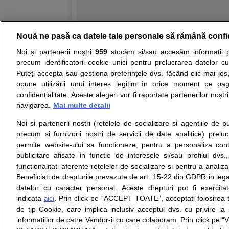
Nouă ne pasă ca datele tale personale să rămână confi
Resurse:
Autoevaluare simptome
Interpre
Noi și partenerii noștri
959
stocăm și/sau accesăm informații pe
precum identificatorii cookie unici pentru prelucrarea datelor c
Opiniile avizate ale medicilor, sfaturile si orice alt
Puteți accepta sau gestiona preferințele dvs. făcând clic mai jos,
nici diagnosticul stabilit in urma investigatiilor si 
opune utilizării unui interes legitim în orice moment pe pag
ii punem la dispozitie pentru programare in sistem
confidențialitate. Aceste alegeri vor fi raportate partenerilor noștr
navigarea.
Mai multe detalii
Despre noi
Legal
Noi si partenerii nostri (retelele de socializare si agentiile de p
Despre noi
Termeni si conditii
precum si furnizorii nostri de servicii de date analitice) prel
Contact
Politica de
permite website-ului sa functioneze, pentru a personaliza conti
Intrebari frecvente
confidentialitate
publicitare afisate in functie de interesele si/sau profilul dvs
Consultanti
Politica de cookie
functionalitati aferente retelelor de socializare si pentru a analiza
medicali
Modifica Setarile Cookie
Beneficiati de drepturile prevazute de art. 15-22 din GDPR in leg
datelor cu caracter personal. Aceste drepturi pot fi exercita
indicata
. Prin click pe “ACCEPT TOATE”, acceptati folosirea t
aici
de tip Cookie, care implica inclusiv acceptul dvs. cu privire l
© Copyright © 2005 - 2026
informatiilor de catre Vendor-ii cu care colaboram. Prin click 