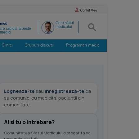
Contul Meu
Cere sfatul
medicului
re rapida la peste
medici
Clinici
Grupuri discutii
Programari medic
Logheaza-te
sau
inregistreaza-te
ca
sa comunici cu medicii si pacientii din
comunitate.
Ai si tu o intrebare?
Comunitatea Sfatul Medicului e pregatita sa
raspunda, gratuit.