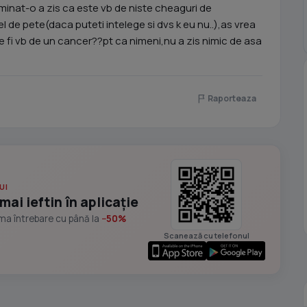
inat-o a zis ca este vb de niste cheaguri de
el de pete(daca puteti intelege si dvs k eu nu..),as vrea
 fi vb de un cancer??pt ca nimeni,nu a zis nimic de asa
Raporteaza
UI
mai ieftin în aplicație
ima întrebare cu până la
−50%
Scanează cu telefonul