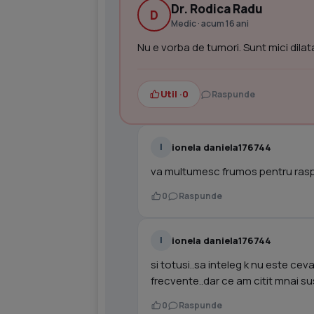
Dr. Rodica Radu
D
Medic · acum 16 ani
Nu e vorba de tumori. Sunt mici dilata
Util ·
0
Raspunde
ionela daniela176744
I
va multumesc frumos pentru ras
0
Raspunde
ionela daniela176744
I
si totusi..sa inteleg k nu este ce
frecvente..dar ce am citit mnai su
0
Raspunde