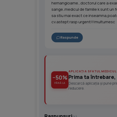
hemangioame...doctorul care a exam
sange..medicul de familie k sunt un f
sa stiu mai exact ce inseamna,poate
cv.astept rasp urgent!!!multumesc
Raspunde
APLICAȚIA SFATUL MEDICUL
Prima ta întrebare, 
−50%
Descarcă aplicația și pune pr
PÂNĂ LA
reducere.
Raspunsuri
(4)