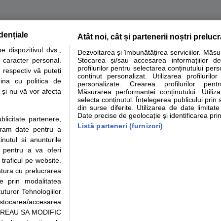
dențiale
Atât noi, cât și partenerii noștri preluc
tare analize
Specialitati medicale
Boli si afectiuni
Calculatoare
 dispozitivul dvs.,
Dezvoltarea și îmbunătățirea serviciilor. Măs
u caracter personal.
Stocarea și/sau accesarea informațiilor de
e informatii despre sanatate disponibile pe sfatulmedicului.ro au scop informativ si ed
profilurilor pentru selectarea conținutului pers
 respectiv vă puteți
analizelor medicale. Va sfatuim, ca pe langa informatia primita pe sfatulmedicului.ro s
conținut personalizat. Utilizarea profilurilor
ina cu politica de
personalizate. Crearea profilurilor pentr
ul de programari la medic Clickmed.
i și nu vă vor afecta
Măsurarea performanței conținutului. Utiliz
selecta conținutul. Înțelegerea publicului prin 
din surse diferite. Utilizarea de date limitat
Drepturile consumatorului
Parteneri
Pen
Date precise de geolocație și identificarea prin
ublicitate partenere,
Protectia consumatorilor -
Inscriere clinica
Cli
Listă parteneri (furnizori)
ucram date pentru a
ANPC
Creaza cont medic
Cau
nutul si anunturile
Solutionarea Alternativa a
Int
., pentru a va oferi
Litigiilor
Vid
 traficul pe website.
Parte din Grupul
Info consumator: 0800.080.999
Cli
atura cu prelucrarea
Formulare europene - CNAS
me
te prin modalitatea
Ministerul Sanatatii - ANMDM
uturor Tehnologiilor
a stocarea/accesarea
pe “VREAU SA MODIFIC