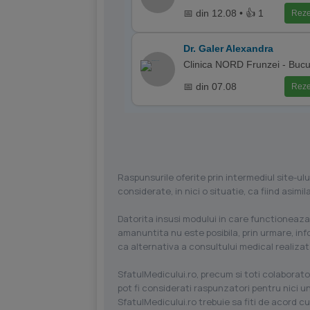
📅 din 12.08 • 👍 1
Reze
Dr. Galer Alexandra
Clinica NORD Frunzei - Bucu
📅 din 07.08
Reze
Raspunsurile oferite prin intermediul site-ulu
considerate, in nici o situatie, ca fiind asim
Datorita insusi modului in care functioneaza
amanuntita nu este posibila, prin urmare, in
ca alternativa a consultului medical realizat
SfatulMedicului.ro, precum si toti colaborator
pot fi considerati raspunzatori pentru nici un
SfatulMedicului.ro trebuie sa fiti de acord c