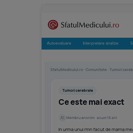
Autoevaluare
Interpretare analize
S
SfatulMedicului.ro
›
Comunitate
›
Tumori cereb
Tumori cerebrale
Ce este mai exact
Membru anonim · acum 16 ani
In urma unui rmn facut de mama mea 