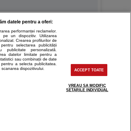
răm datele pentru a oferi:
Stiri medicale
urarea performanței reclamelor.
 pe un dispozitiv. Utilizarea
ucational. Ele nu pot substitui consultul medical direct si
onalizat. Crearea profilurilor de
a consultati fie medicul Dvs., fie unul dintre medicii pe care
 pentru selectarea publicității
u publicitate personalizată.
area datelor limitate pentru a
statistici sau combinații de date
e pentru a selecta publicitatea.
tru pacient
 scanarea dispozitivului.
ACCEPT TOATE
nici si cabinete
ta medic
reaba un medic
VREAU SA MODIFIC
support@sfatulmedicului.ro
SETARILE INDIVIDUAL
eoConsult
0374 109 268
ckmed - programari
dic