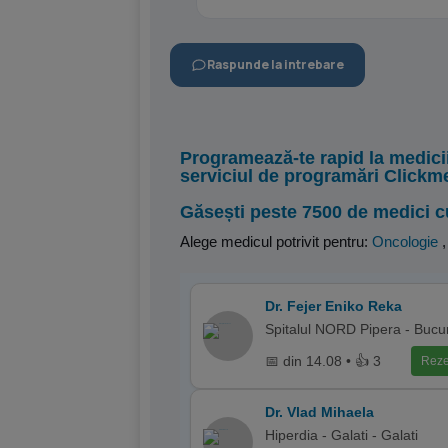
Raspunde la intrebare
Programează-te rapid la medici
serviciul de programări Clickm
Găsești peste 7500 de medici c
Alege medicul potrivit pentru:
Oncologie
Dr. Fejer Eniko Reka
Spitalul NORD Pipera - Bucur
📅 din 14.08 • 👍 3
Reze
Dr. Vlad Mihaela
Hiperdia - Galati - Galati