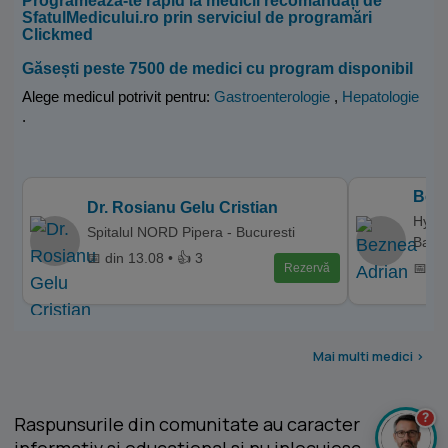
Programează-te rapid la medicii recomandați de
SfatulMedicului.ro prin serviciul de programări
Clickmed
Găsești peste 7500 de medici cu program disponibil
Alege medicul potrivit pentru:
Gastroenterologie
,
Hepatologie
.
Bezn
Dr. Rosianu Gelu Cristian
Hyper
Spitalul NORD Pipera - Bucuresti
Balce
📅 din 13.08 • 👍 3
📅 di
Rezervă
Mai multi medici >
?
Raspunsurile din comunitate au caracter