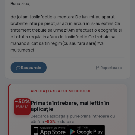
Buna ziua,
de joi am toxiinfectie alimentara.De luni mi-au aparut
brubinte intai pe piept,iar azi,miercuri mi s-au extins.Ce
tratament trebuie sa urmez?Am efectuat o ecografie si
e totul in regula,in afara de toxiinfectie.Ce trebuie sa
mananc si cat sa tin regim(cu sau fara sare)?Va
multumesc!
Raspunde
Raporteaza
APLICAȚIA SFATUL MEDICULUI
−50%
Prima ta întrebare, mai ieftin în
PÂNĂ LA
aplicație
Descarcă aplicația și pune prima întrebare cu
până la
−50%
reducere.