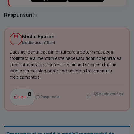
Raspunsuri
(1)
M
Medic Epuran
Medic · acum 15 ani
Dacă aţi identificat alimentul care a determinat acea
toxiinfecţie alimentară este necesară doar îndepărtarea
lui din alimentaţie. Dacă nu, recomand să consultaţi un
medic dermatolog pentru prescrierea tratamentului
medicamentos
0
Medic verificat
Util ·
Raspunde