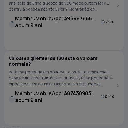
analizele de urina glucoza de 500 mgce putem face
pentru a scadea aceste valori? Mentionez ca...
MembruMobileApp1496987666 ·
2
0
M
acum 9 ani
Valoarea gliemiei de 120 este o valoare
normala?
in ultima perioada am observat o oscilare a glicemiei;
pana acum aveam undeva in jur de 80, chiar perioade cu
hipoglicemie si acum am ajuns sa am dim undeva...
MembruMobileApp1487430903 ·
0
0
M
acum 9 ani