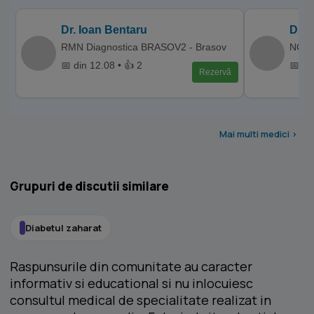
Dr. Ioan Bentaru
Dr. 
RMN Diagnostica BRASOV2 - Brasov
NORD 
📅 din 12.08 • 👍 2
📅 di
Rezervă
Mai multi medici >
Grupuri de discutii similare
Diabetul zaharat
Raspunsurile din comunitate au caracter
informativ si educational si nu inlocuiesc
consultul medical de specialitate realizat in