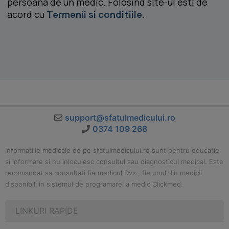
persoana de un medic. Folosind site-ul esti de
acord cu
Termenii si conditiile
.
support@sfatulmedicului.ro
0374 109 268
Informatiile medicale de pe sfatulmedicului.ro sunt pentru educatie
si informare si nu inlocuiesc consultul sau diagnosticul medical. Este
recomandat sa consultati fie medicul Dvs., fie unul din medicii
disponibili in sistemul de programare la medic Clickmed.
LINKURI RAPIDE