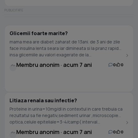
Glicemii foarte marite?
mama mea are diabet zaharat de 13ani. de 3 ani de zile
face insulina lenta seara iar dimineata si la pranz rapida ,
insa glicemiile au valori exagerate de la...
Membru anonim · acum 7 ani
0
0
Litiaza renala sau infectie?
Proteine in urina=10mg/dl in contextul in care trebuia ca
rezultatul sa fie negativ,sediment urinar ,microscopie
optica,celule epiteliale=3-4/camp( interval...
Membru anonim · acum 7 ani
0
0