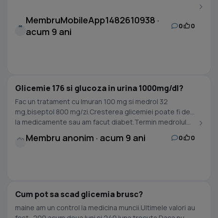
MembruMobileApp1482610938 ·
0
0
M
acum 9 ani
Glicemie 176 si glucoza in urina 1000mg/dl?
Fac un tratament cu Imuran 100 mg si medrol 32
mg,biseptol 800 mg/zi.Cresterea glicemiei poate fi de
la medicamente sau am facut diabet.Termin medrolul...
Membru anonim · acum 9 ani
0
0
Cum pot sa scad glicemia brusc?
maine am un control la medicina muncii.Ultimele valori au
fost -200 acum doua luni si 240 luna trecuta.Daca nu