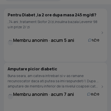
Pentru Diabet ,la 2 ore dupa masa 245 mg/dl?
,74 ani ,tratament Siofor 2/zi,insulina bazala Levemir 98
u in prize 2/ zi
Membru anonim · acum 5 ani
1
0
Amputare picior diabetic
Buna seara, am cateva intrebari si v-as ramane
recunoscator daca ati putea sa imi raspundeti 1. Dupa o
amputare de membru inferior de la nivelul coapsei cat...
Membru anonim · acum 7 ani
0
0