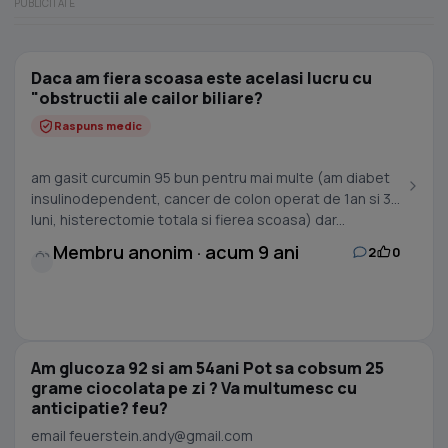
Daca am fiera scoasa este acelasi lucru cu
"obstructii ale cailor biliare?
Raspuns medic
am gasit curcumin 95 bun pentru mai multe (am diabet
insulinodependent, cancer de colon operat de 1an si 3
luni, histerectomie totala si fierea scoasa) dar...
Membru anonim · acum 9 ani
2
0
Am glucoza 92 si am 54ani Pot sa cobsum 25
grame ciocolata pe zi ? Va multumesc cu
anticipatie? feu?
email
feuerstein.andy@gmail.com