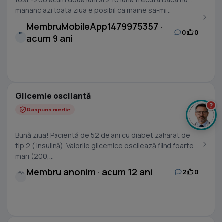
mananc azi toata ziua e posibil ca maine sa-mi...
MembruMobileApp1479975357 ·
0
0
M
acum 9 ani
Glicemie oscilantă
?
Raspuns medic
Bună ziua! Pacientă de 52 de ani cu diabet zaharat de
tip 2 ( insulină). Valorile glicemice oscilează fiind foarte
mari (200,...
Membru anonim · acum 12 ani
2
0