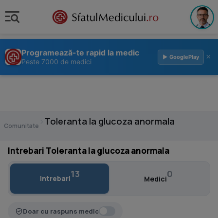
Programează-te rapid la medic
×
▶ GooglePlay
Peste 7000 de medici
›
Toleranta la glucoza anormala
Comunitate
Intrebari Toleranta la glucoza anormala
13
0
Intrebari
Medici
Doar cu raspuns medic